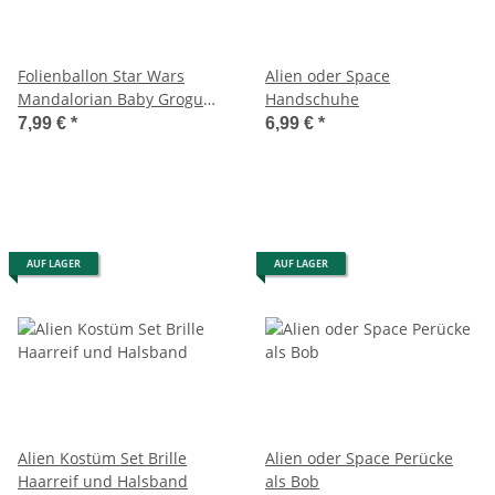
Folienballon Star Wars
Alien oder Space
Mandalorian Baby Grogu
Handschuhe
Yoda the Child
7,99 €
*
6,99 €
*
AUF LAGER
AUF LAGER
Alien Kostüm Set Brille
Alien oder Space Perücke
Haarreif und Halsband
als Bob