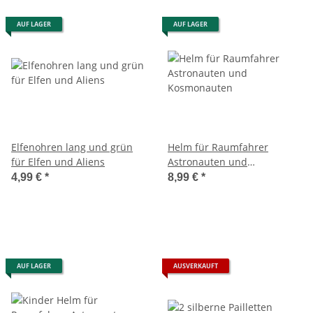
AUF LAGER
AUF LAGER
Elfenohren lang und grün
Helm für Raumfahrer
für Elfen und Aliens
Astronauten und
Kosmonauten
4,99 €
*
8,99 €
*
AUF LAGER
AUSVERKAUFT