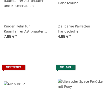
Kinder Helm für
2 silberne Pailletten
Raumfahrer Astronauten
Handschuhe
und Kosmonauten
7,99 €
*
4,99 €
*
AUSVERKAUFT
AUF LAGER