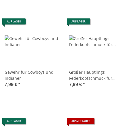
AUF LAGER
AUF LAGER
Gewehr für Cowboys und
Großer Häuptlings
Indianer
Federkopfschmuck für
Indianer
7,99 €
*
7,99 €
*
AUF LAGER
AUSVERKAUFT