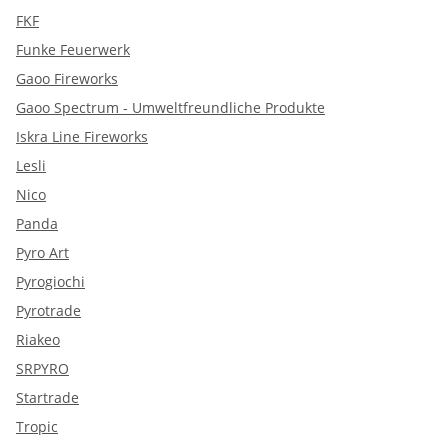
FKF
Funke Feuerwerk
Gaoo Fireworks
Gaoo Spectrum - Umweltfreundliche Produkte
Iskra Line Fireworks
Lesli
Nico
Panda
Pyro Art
Pyrogiochi
Pyrotrade
Riakeo
SRPYRO
Startrade
Tropic