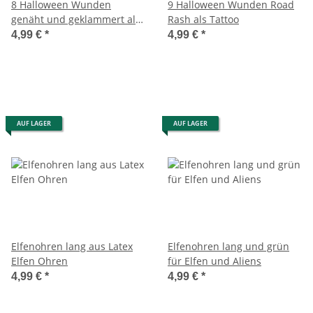
8 Halloween Wunden
9 Halloween Wunden Road
genäht und geklammert als
Rash als Tattoo
Tattoo
4,99 €
*
4,99 €
*
AUF LAGER
AUF LAGER
Elfenohren lang aus Latex
Elfenohren lang und grün
Elfen Ohren
für Elfen und Aliens
4,99 €
*
4,99 €
*