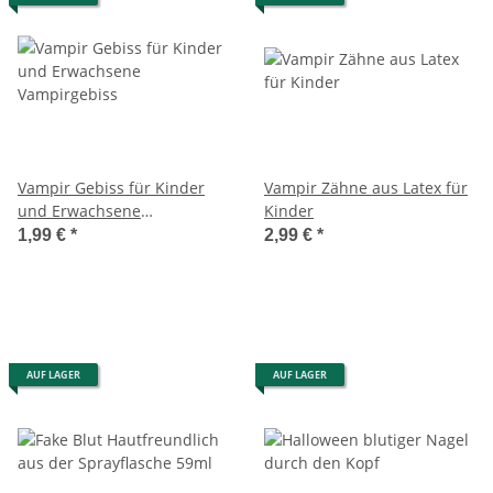
Vampir Gebiss für Kinder
Vampir Zähne aus Latex für
und Erwachsene
Kinder
Vampirgebiss
1,99 €
*
2,99 €
*
AUF LAGER
AUF LAGER