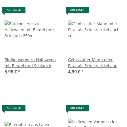
AUF LAGER
AUF LAGER
Blutkonserve zu Halloween
Gebiss alter Mann oder
mit Beutel und Schlauch
Pirat als Scherzartikel auch
250ml
zu Halloween
5,99 €
*
4,99 €
*
AUF LAGER
AUF LAGER