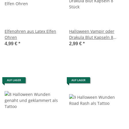
Elfenohren aus Latex Elfen
Halloween Vampir oder
Ohren
Drakula Blut Kapseln 8
Stück
4,99 €
*
2,99 €
*
AUF LAGER
AUF LAGER