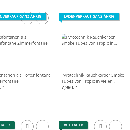
NVERKAUF GANZJÄHRIG
LADENVERKAUF GANZJÄHRIG
fontänen als Tortenfontäne
Pyrotechnik Rauchkörper Smoke
rfontäne
Tubes von Tropic in vielen
Farben
€
*
7,99 €
*
LAGER
AUF LAGER