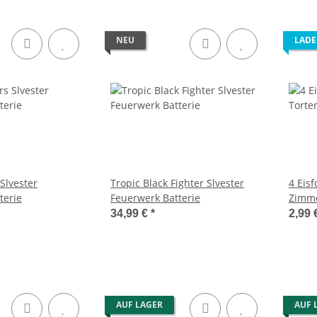
NEU
LADE
 Slvester
Tropic Black Fighter Slvester
4 Eis
terie
Feuerwerk Batterie
Zimme
34,99 €
*
2,99 
AUF LAGER
AUF 