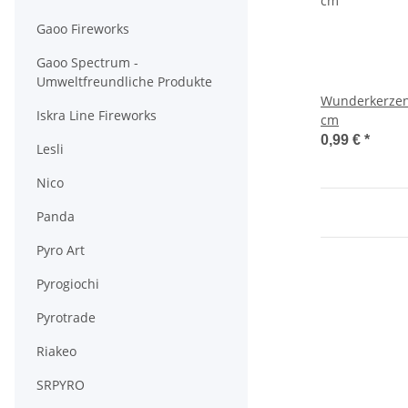
Gaoo Fireworks
Gaoo Spectrum -
Umweltfreundliche Produkte
Wunderkerzen
Iskra Line Fireworks
cm
0,99 €
*
Lesli
Nico
Panda
Pyro Art
Pyrogiochi
Pyrotrade
Riakeo
SRPYRO