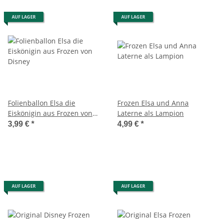
AUF LAGER
AUF LAGER
Folienballon Elsa die
Frozen Elsa und Anna
Eiskönigin aus Frozen von
Laterne als Lampion
Disney
3,99 €
*
4,99 €
*
AUF LAGER
AUF LAGER