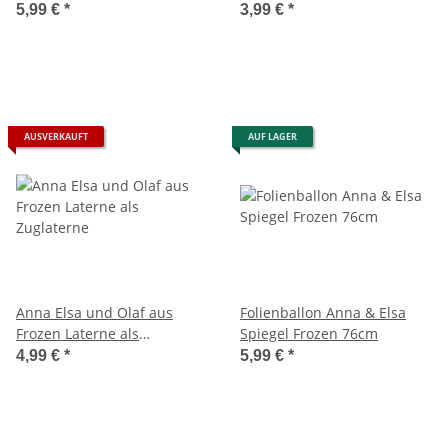
Blumen
5,99 €
*
3,99 €
*
AUSVERKAUFT
AUF LAGER
Anna Elsa und Olaf aus
Folienballon Anna & Elsa
Frozen Laterne als
Spiegel Frozen 76cm
Zuglaterne
4,99 €
*
5,99 €
*