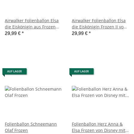
Airwalker Folienballon Elsa
Airwalker Folienballon Elsa
die Eiskönigin aus Frozen
die Eiskönigin Frozen II von
von Disney
Disney
29,99 €
*
29,99 €
*
AUF LAGER
AUF LAGER
Folienballon Schneemann
Folienballon Herz Anna &
Olaf Frozen
Elsa Frozen von Disney mit