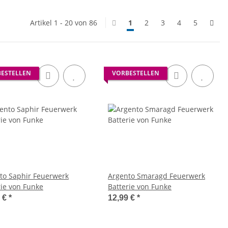
Artikel 1 - 20 von 86
1
2
3
4
5
ESTELLEN
VORBESTELLEN
to Saphir Feuerwerk
Argento Smaragd Feuerwerk
rie von Funke
Batterie von Funke
9 €
*
12,99 €
*