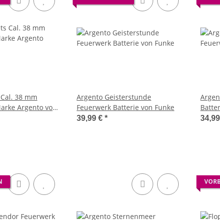
s Cal. 38 mm
Argento Geisterstunde
Argen
arke Argento von
Feuerwerk Batterie von Funke
Batte
39,99 €
*
34,9
N
VORB