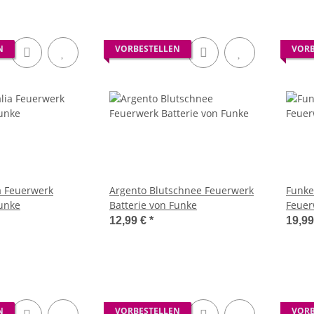
N
VORBESTELLEN
VORB
a Feuerwerk
Argento Blutschnee Feuerwerk
Funke
Funke
Batterie von Funke
Feuer
12,99 €
*
19,9
N
VORBESTELLEN
VORB