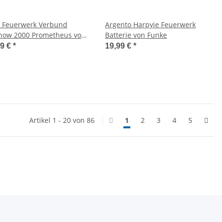
 Feuerwerk Verbund
Argento Harpyie Feuerwerk
how 2000 Prometheus von
Batterie von Funke
to
99 €
*
19,99 €
*
Artikel 1 - 20 von 86
1
2
3
4
5