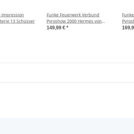
 Impression
Funke Feuerwerk Verbund
Funke
terie 13 Schüsser
Pyroshow 2000 Hermes von
Pyros
Argento
Argen
149,99 €
*
169,