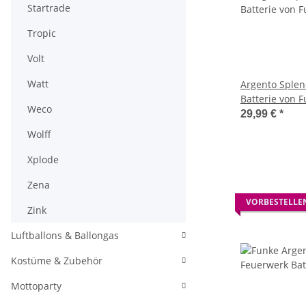
Startrade
Tropic
Volt
Watt
Argento Splen
Batterie von 
Weco
29,99 €
*
Wolff
Xplode
Zena
VORBESTELLE
Zink
Luftballons & Ballongas
Kostüme & Zubehör
Mottoparty