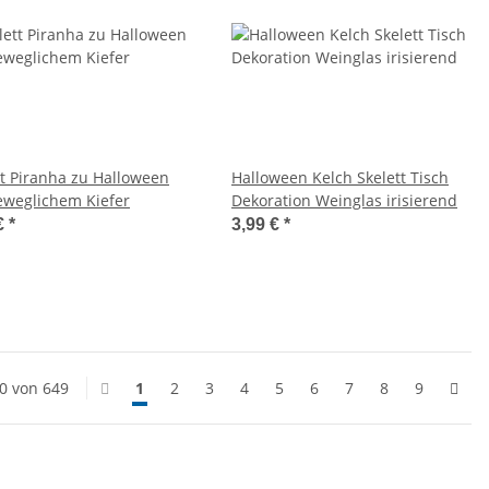
tt Piranha zu Halloween
Halloween Kelch Skelett Tisch
eweglichem Kiefer
Dekoration Weinglas irisierend
€
*
3,99 €
*
20 von 649
1
2
3
4
5
6
7
8
9