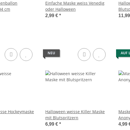
ienballon
Einfache Maske weiss Venedig
Hallo
04 cm
oder Halloween
Bluts
blau 
2,99 €
*
11,9
NEU
AUF 
isse Hockeymaske
Halloween weisse Killer Maske
Maske
mit Blutspritzern
Anony
6,99 €
*
4,99 