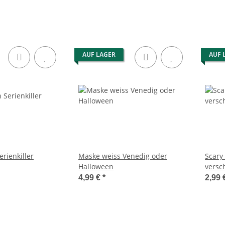
AUF LAGER
AUF 
rienkiller
Maske weiss Venedig oder
Scary
Halloween
versc
4,99 €
*
2,99 