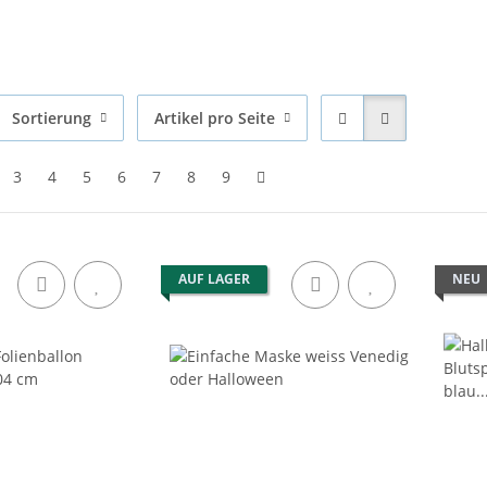
Sortierung
Artikel pro Seite
3
4
5
6
7
8
9
AUF LAGER
NEU