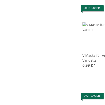
AUF LAGER
V Maske für 
Vandetta
6,99 €
*
AUF LAGER