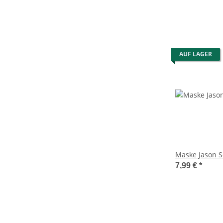
AUF LAGER
Maske Jason Se
7,99 €
*