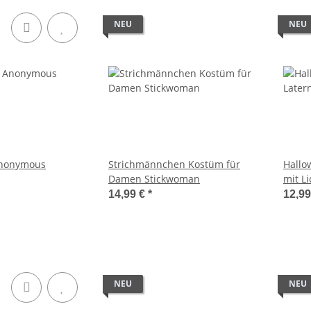
NEU
NEU
Anonymous
Strichmännchen Kostüm für
Hallo
Damen Stickwoman
mit L
14,99 €
*
12,9
NEU
NEU