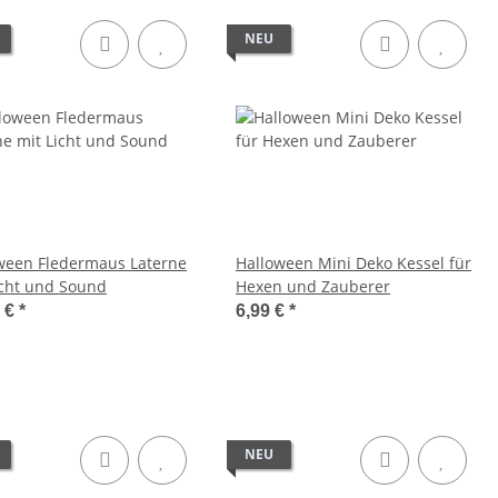
NEU
ween Fledermaus Laterne
Halloween Mini Deko Kessel für
icht und Sound
Hexen und Zauberer
9 €
*
6,99 €
*
NEU