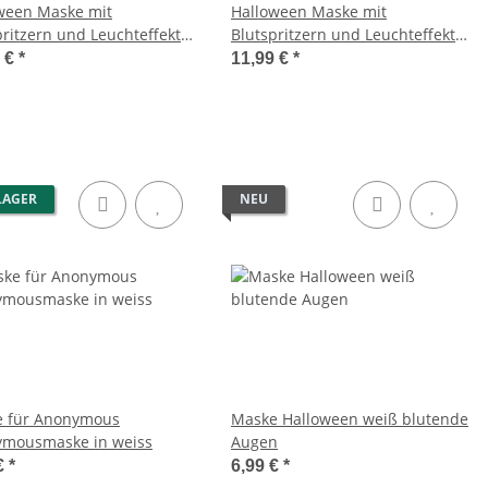
ween Maske mit
Halloween Maske mit
pritzern und Leuchteffekt
Blutspritzern und Leuchteffekt
grün
pink
9 €
*
11,99 €
*
LAGER
NEU
 für Anonymous
Maske Halloween weiß blutende
mousmaske in weiss
Augen
€
*
6,99 €
*