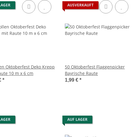
LAGER
AUSVERKAUFT
len Oktoberfest Deko Krepp
50 Oktoberfest Flaggenpicker
aute 10 m x 6 cm
Bayrische Raute
€
*
1,99 €
*
LAGER
AUF LAGER