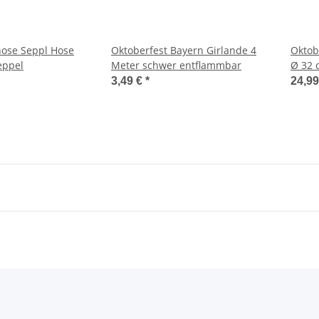
hose Seppl Hose
Oktoberfest Bayern Girlande 4
Oktob
eppel
Meter schwer entflammbar
Ø 32 
3,49 €
*
24,9