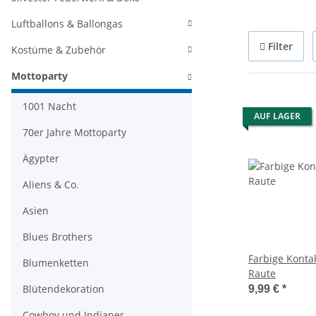
Luftballons & Ballongas
Filter
Kostüme & Zubehör
Mottoparty
1001 Nacht
AUF LAGER
70er Jahre Mottoparty
Ägypter
Aliens & Co.
Asien
Blues Brothers
Farbige Konta
Blumenketten
Raute
Blütendekoration
9,99 €
*
Cowboy und Indianer