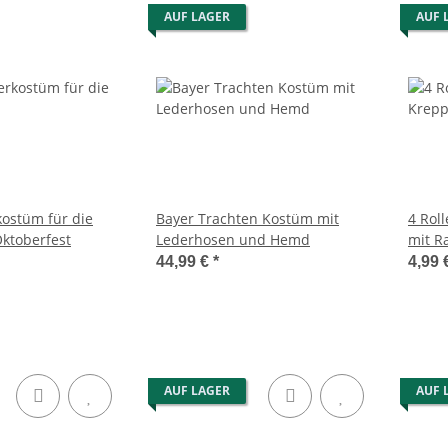
AUF LAGER
AUF 
kostüm für die
Bayer Trachten Kostüm mit
4 Rol
ktoberfest
Lederhosen und Hemd
mit R
44,99 €
*
4,99 
AUF LAGER
AUF 