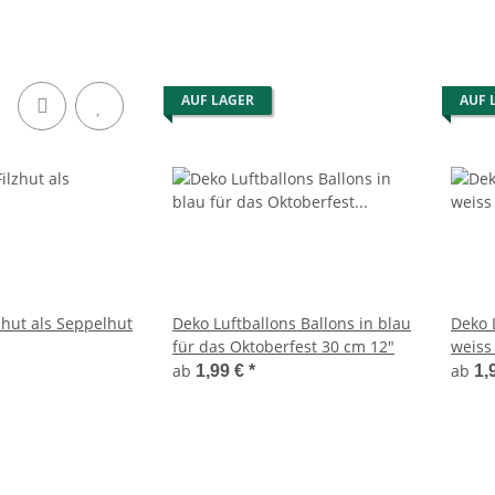
AUF LAGER
AUF 
zhut als Seppelhut
Deko Luftballons Ballons in blau
Deko 
für das Oktoberfest 30 cm 12"
weiss
30 cm
ab
ab
1,99 €
*
1,