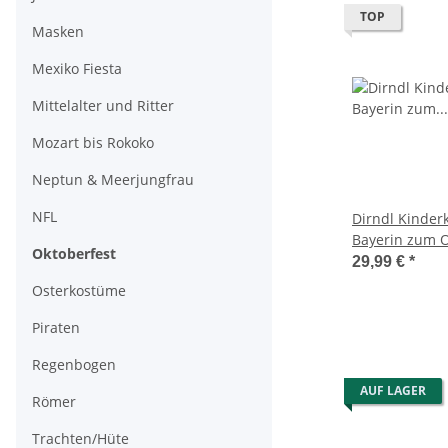
TOP
Masken
Mexiko Fiesta
Mittelalter und Ritter
Mozart bis Rokoko
Neptun & Meerjungfrau
NFL
Dirndl Kinder
Bayerin zum O
Oktoberfest
29,99 €
*
Osterkostüme
Piraten
Regenbogen
AUF LAGER
Römer
Trachten/Hüte