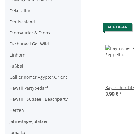
Dekoration
Deutschland
AUF LAGER
Dinosaurier & Dinos
Dschungel Get Wild
Einhorn
Fußball
Gallier,Römer,Ägypter,Orient
Bayrischer Fil
Hawaii Partybedarf
3,99 €
*
Hawaii-, Südsee-, Beachparty
Herzen
Jahrestage/Jubiläen
Jamaika