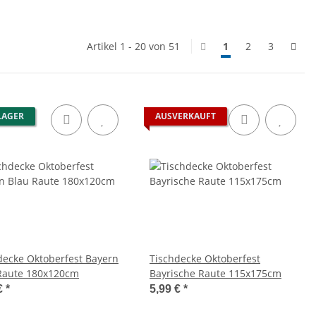
Artikel 1 - 20 von 51
1
2
3
LAGER
AUSVERKAUFT
decke Oktoberfest Bayern
Tischdecke Oktoberfest
Raute 180x120cm
Bayrische Raute 115x175cm
€
*
5,99 €
*