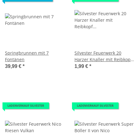
Springbrunnen mit 7
Silvester Feuerwerk 20
Fontänen
Harzer Knaller mit Reibkopf
Reibkopfknaller
39,99 €
*
1,99 €
*
LADENVERKAUF SILVESTER
LADENVERKAUF SILVESTER