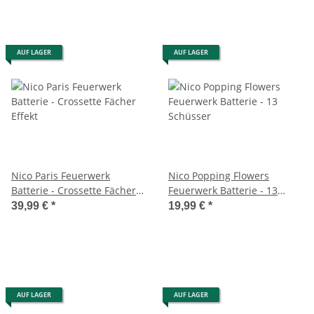
AUF LAGER
AUF LAGER
Nico Paris Feuerwerk
Nico Popping Flowers
Batterie - Crossette Fächer
Feuerwerk Batterie - 13
Effekt
Schüsser
39,99 €
*
19,99 €
*
AUF LAGER
AUF LAGER