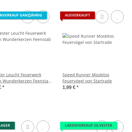
NVERKAUF GANZJÄHRIG
AUSVERKAUFT
ster Leucht Feuerwerk
Speed Runner Moskitos
n Wunderkerzen Feenstab
Feuervögel von Startrade
er
€
*
1,99 €
*
LAGER
LADENVERKAUF SILVESTER