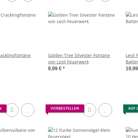
racklingfontäne
Golden Tree Silvester Fontäne
Lesli
von Lesli Feuerwerk
Batte
8,99 €
*
19,9
N
VORBESTELLEN
AUF 