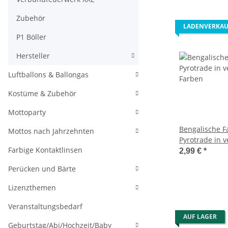
Zubehör
LADENVERKAU
P1 Böller
Hersteller
Luftballons & Ballongas
Kostüme & Zubehör
Mottoparty
Bengalische F
Mottos nach Jahrzehnten
Pyrotrade in 
Farbige Kontaktlinsen
Farben
2,99 €
*
Perücken und Bärte
Lizenzthemen
Veranstaltungsbedarf
AUF LAGER
Geburtstag/Abi/Hochzeit/Baby