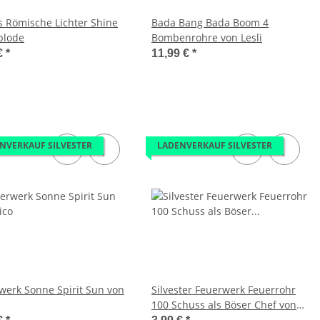
is Römische Lichter Shine
Bada Bang Bada Boom 4
plode
Bombenrohre von Lesli
€
*
11,99 €
*
NVERKAUF SILVESTER
LADENVERKAUF SILVESTER
werk Sonne Spirit Sun von
Silvester Feuerwerk Feuerrohr
100 Schuss als Böser Chef von
Lesli