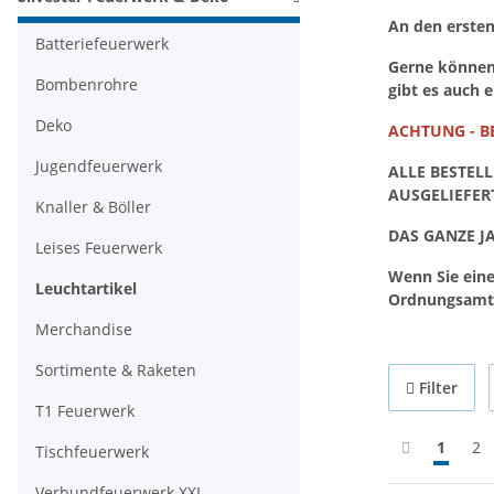
An den ersten
Batteriefeuerwerk
Gerne können 
Bombenrohre
gibt es auch 
Deko
ACHTUNG - BE
Jugendfeuerwerk
ALLE BESTEL
AUSGELIEFER
Knaller & Böller
DAS GANZE J
Leises Feuerwerk
Wenn Sie ein
Leuchtartikel
Ordnungsamt b
Merchandise
Sortimente & Raketen
Filter
T1 Feuerwerk
1
2
Tischfeuerwerk
Verbundfeuerwerk XXL