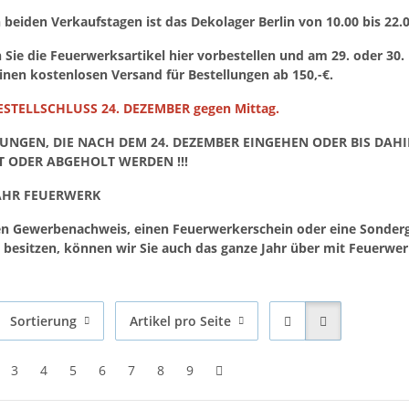
 beiden Verkaufstagen ist das Dekolager Berlin von 10.00 bis 22.
Sie die Feuerwerksartikel hier vorbestellen und am 29. oder 30.
einen kostenlosen Versand für Bestellungen ab 150,-€.
STELLSCHLUSS 24. DEZEMBER gegen Mittag.
LUNGEN, DIE NACH DEM 24. DEZEMBER EINGEHEN ODER BIS DAH
T ODER ABGEHOLT WERDEN !!!
AHR FEUERWERK
en Gewerbenachweis, einen Feuerwerkerschein oder eine Sonde
esitzen, können wir Sie auch das ganze Jahr über mit Feuerwer
Sortierung
Artikel pro Seite
3
4
5
6
7
8
9