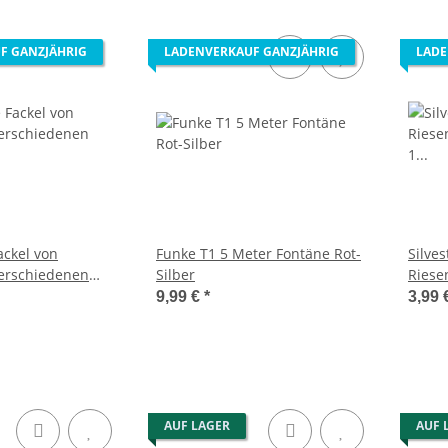
F GANZJÄHRIG
LADENVERKAUF GANZJÄHRIG
LADE
ackel von
Funke T1 5 Meter Fontäne Rot-
Silve
verschiedenen
Silber
Riese
1 Met
9,99 €
*
3,99 
AUF LAGER
AUF 