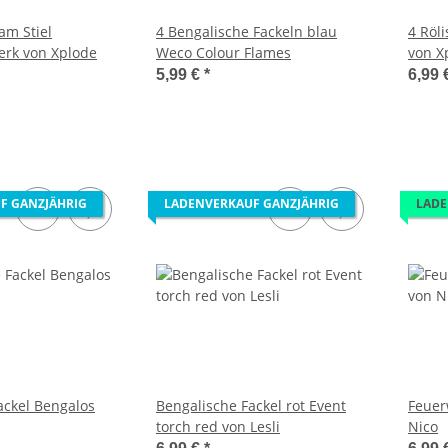
am Stiel
4 Bengalische Fackeln blau
4 Röl
erk von Xplode
Weco Colour Flames
von X
5,99 €
*
6,99 
F GANZJÄHRIG
LADENVERKAUF GANZJÄHRIG
LADE
ackel Bengalos
Bengalische Fackel rot Event
Feuer
torch red von Lesli
Nico