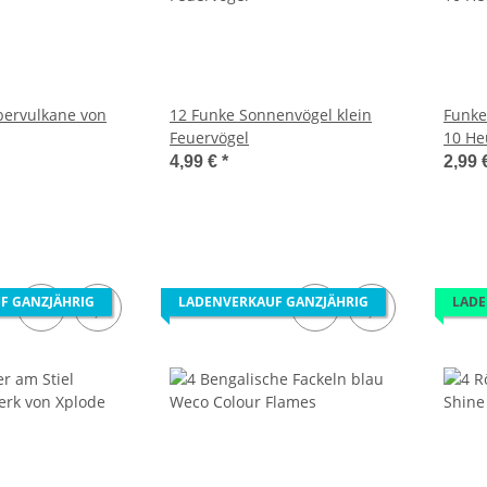
lbervulkane von
12 Funke Sonnenvögel klein
Funke
Feuervögel
10 He
4,99 €
*
2,99 
F GANZJÄHRIG
LADENVERKAUF GANZJÄHRIG
LADE