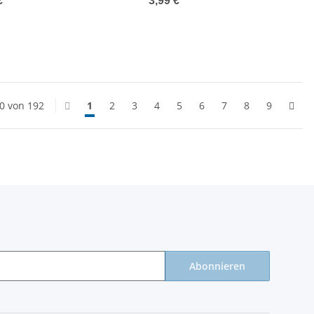
€
*
3,99 €
*
20 von 192
1
2
3
4
5
6
7
8
9
Abonnieren