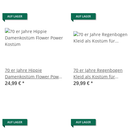
AUF LAGER
AUF LAGER
70 er Jahre Hippie
70 er Jahre Regenbogen
Damenkostüm Flower Power
Kleid als Kostüm für
Kostüm
Mädchen
24,99 €
*
29,99 €
*
AUF LAGER
AUF LAGER