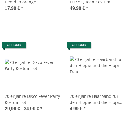
Hemd in orange
Disco Queen Kostüm
17,99 €
*
49,99 €
*
AUF LAGER
AUF LAGER
70 er Jahre Disco Fever Party
70 er Jahre Haarband für
Kostüm rot
den Hippie und die Hippi
Frau
29,99 € -
34,99 €
*
4,99 €
*