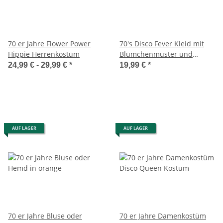
70 er Jahre Flower Power
70's Disco Fever Kleid mit
Hippie Herrenkostüm
Blümchenmuster und
Gürtel
24,99 € -
29,99 €
*
19,99 €
*
AUF LAGER
AUF LAGER
70 er Jahre Bluse oder
70 er Jahre Damenkostüm