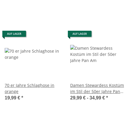
AUF LAGER
AUF LAGER
70 er Jahre Schlaghose in
Damen Stewardess Kostüm
orange
im Stil der 50er Jahre Pan
Am
19,99 €
*
29,99 € -
34,99 €
*