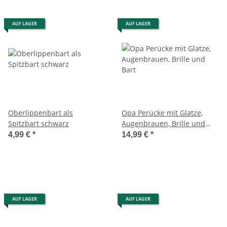
AUF LAGER
AUF LAGER
Oberlippenbart als
Opa Perücke mit Glatze,
Spitzbart schwarz
Augenbrauen, Brille und
Bart
4,99 €
*
14,99 €
*
AUF LAGER
AUF LAGER