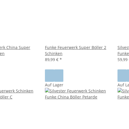
erk China Super
Funke Feuerwerk Super Böller 2
Silve
ken
Schinken
Funke
89,99 €
*
59,99
Auf Lager
Auf L