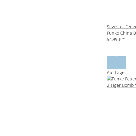
Silvester Feu
Funke China B
54,99 €
*
Auf Lager