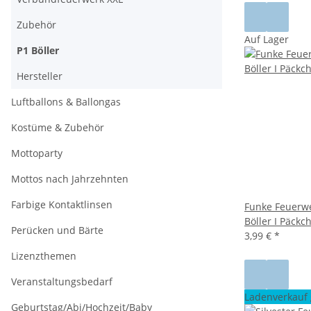
Zubehör
Auf Lager
P1 Böller
Hersteller
Luftballons & Ballongas
Kostüme & Zubehör
Mottoparty
Mottos nach Jahrzehnten
Farbige Kontaktlinsen
Funke Feuerw
Böller I Päckc
Perücken und Bärte
3,99 €
*
Lizenzthemen
Veranstaltungsbedarf
Ladenverkauf 
Geburtstag/Abi/Hochzeit/Baby