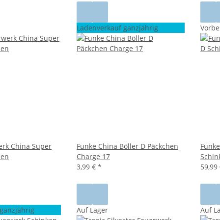
Ladenverkauf ganzjährig
Vorbe
erk China Super
Funke China Böller D Päckchen
Funke
hen
Charge 17
Schin
3,99 €
*
59,99
ganzjährig
Auf Lager
Auf L