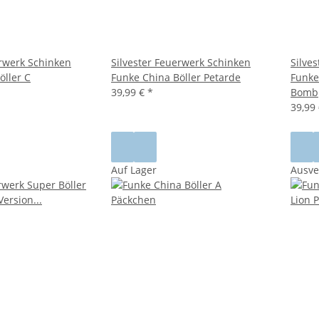
erwerk Schinken
Silvester Feuerwerk Schinken
Silve
öller C
Funke China Böller Petarde
Funke
39,99 €
*
Bomb
39,99
Auf Lager
Ausve