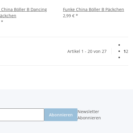
 China Böller B Dancing
Funke China Böller B Päckchen
Päckchen
2,99 €
*
€
*
Artikel 1 - 20 von 27
1
2
Newsletter
Abonnieren
Abonnieren