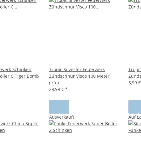
erwerk Schinken
Tropic Silvester Feuerwerk
Tropi
öller C Tiger Bomb
Zündschnur Visco 100 Meter
Zünds
grün
6,99 
29,99 €
*
Ausverkauft
Auf L