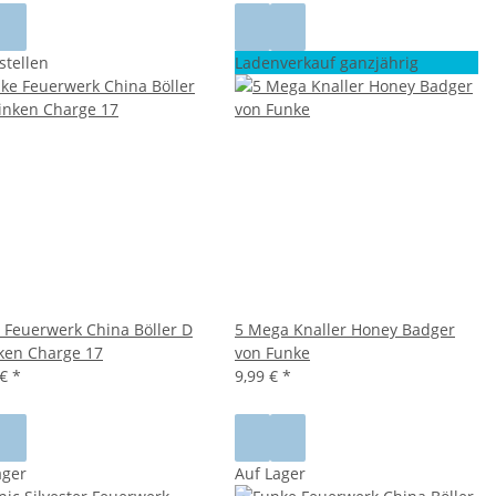
stellen
Ladenverkauf ganzjährig
 Feuerwerk China Böller D
5 Mega Knaller Honey Badger
ken Charge 17
von Funke
 €
*
9,99 €
*
ager
Auf Lager