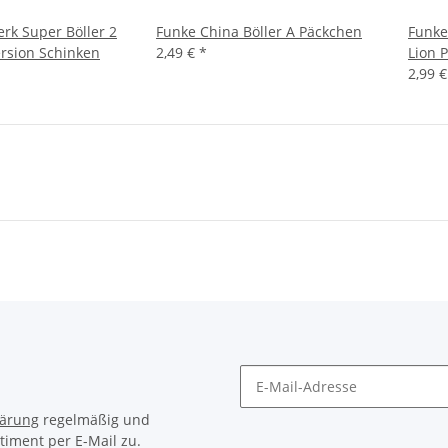
rk Super Böller 2
Funke China Böller A Päckchen
Funke
rsion Schinken
2,49 €
*
Lion 
2,99 
lärung
regelmäßig und
timent per E-Mail zu.