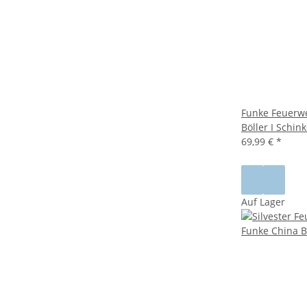
Funke Feuerw
Böller I Schin
69,99 €
*
Auf Lager