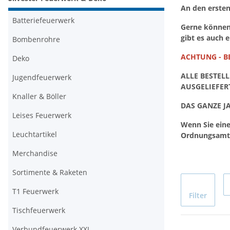
An den ersten
Batteriefeuerwerk
Gerne können 
gibt es auch 
Bombenrohre
ACHTUNG - BE
Deko
ALLE BESTEL
Jugendfeuerwerk
AUSGELIEFER
Knaller & Böller
DAS GANZE J
Leises Feuerwerk
Wenn Sie ein
Leuchtartikel
Ordnungsamt b
Merchandise
Sortimente & Raketen
T1 Feuerwerk
Filter
Tischfeuerwerk
Verbundfeuerwerk XXL