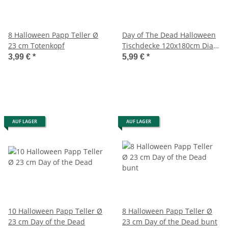
8 Halloween Papp Teller Ø
Day of The Dead Halloween
23 cm Totenkopf
Tischdecke 120x180cm Dia
de los Muertos
3,99 €
*
5,99 €
*
AUF LAGER
AUF LAGER
10 Halloween Papp Teller Ø
8 Halloween Papp Teller Ø
23 cm Day of the Dead
23 cm Day of the Dead bunt