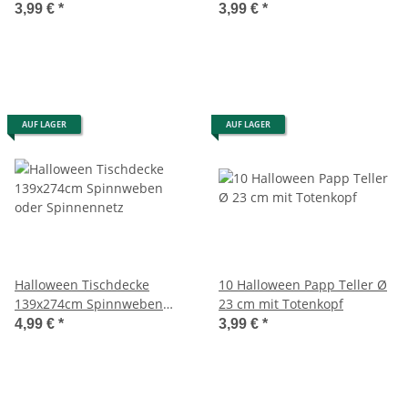
3,99 €
*
3,99 €
*
AUF LAGER
AUF LAGER
Halloween Tischdecke
10 Halloween Papp Teller Ø
139x274cm Spinnweben
23 cm mit Totenkopf
oder Spinnennetz
4,99 €
*
3,99 €
*