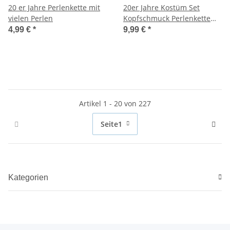
20 er Jahre Perlenkette mit
20er Jahre Kostüm Set
vielen Perlen
Kopfschmuck Perlenkette
und Zigarettenhalter
4,99 €
*
9,99 €
*
Artikel 1 - 20 von 227
Seite
1
Kategorien