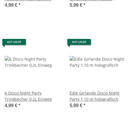
holografisch
4,99 €
*
5,99 €
*
AUF LAGER
AUF LAGER
6 Disco Night Party
Edle Girlande Disco Night
Trinkbecher 0,2L Einweg
Party 1,10 m holografisch
4,99 €
*
5,99 €
*