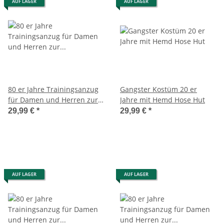
AUF LAGER
AUF LAGER
80 er Jahre Trainingsanzug
Gangster Kostüm 20 er
für Damen und Herren zur
Jahre mit Hemd Hose Hut
Aerobic pink
29,99 €
*
29,99 €
*
AUF LAGER
AUF LAGER