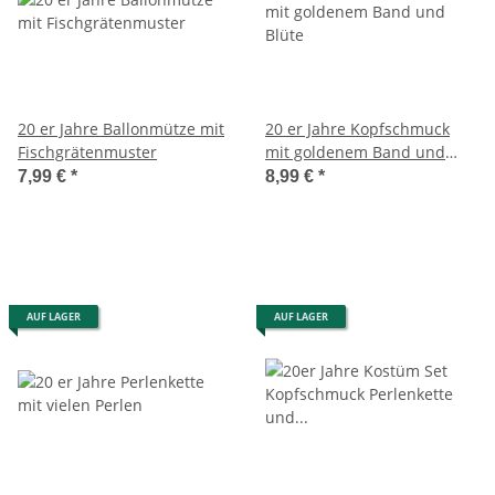
20 er Jahre Ballonmütze mit
20 er Jahre Kopfschmuck
Fischgrätenmuster
mit goldenem Band und
Blüte
7,99 €
*
8,99 €
*
AUF LAGER
AUF LAGER