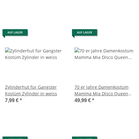
AUF LAGER
AUF LAGER
Zylinderhut für Gangster
70 er Jahre Damenkostüm
Kostüm Zylinder in weiss
Mamma Mia Disco Queen
Kostüm
7,99 €
*
49,99 €
*