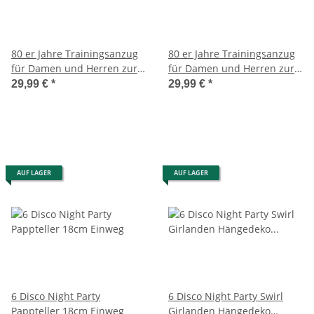
80 er Jahre Trainingsanzug
80 er Jahre Trainingsanzug
für Damen und Herren zur
für Damen und Herren zur
Aerobic
Aerobic
29,99 €
*
29,99 €
*
AUF LAGER
AUF LAGER
6 Disco Night Party
6 Disco Night Party Swirl
Pappteller 18cm Einweg
Girlanden Hängedeko