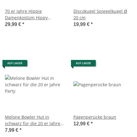
70 er Jahre Hippie
Discokugel Spiegelkugel Ø
Damenkostüm Hippy
20 cm
Woman Kostüm
29,99 €
*
19,99 €
*
AUF LAGER
AUF LAGER
Melone Bowler Hut in
Pagenperücke braun
schwarz für die 20 er Jahre
12,99 €
*
Party
7,99 €
*