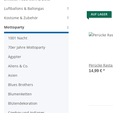
Luftballons & Ballongas
AUF LAGER
Kostüme & Zubehör
Mottoparty
1001 Nacht
70er Jahre Mottoparty
Ägypter
Perücke Rast
Aliens & Co.
14,99 €
*
Asien
Blues Brothers
Blumenketten
Blütendekoration
Cowboy und Indianer