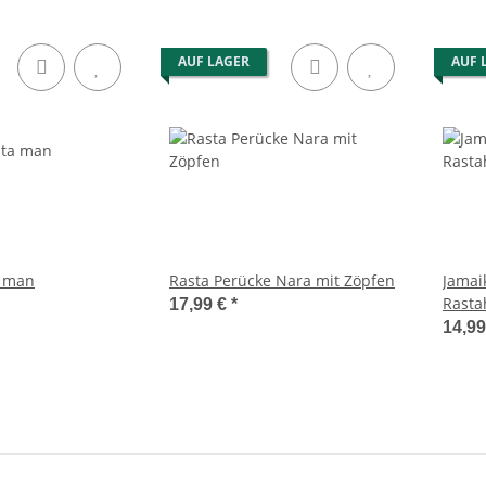
AUF LAGER
AUF 
a man
Rasta Perücke Nara mit Zöpfen
Jamai
Rasta
17,99 €
*
14,9