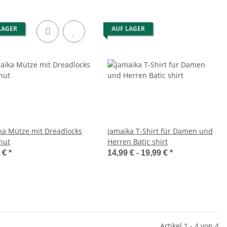
LAGER
AUF LAGER
ka Mütze mit Dreadlocks
Jamaika T-Shirt für Damen und
hut
Herren Batic shirt
9 €
*
14,99 € -
19,99 €
*
Artikel 1 - 4 von 4