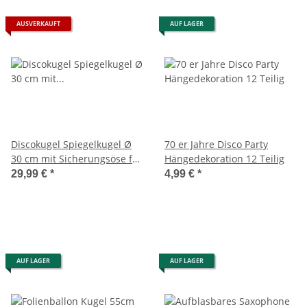
AUSVERKAUFT
AUF LAGER
Discokugel Spiegelkugel Ø
70 er Jahre Disco Party
30 cm mit Sicherungsöse für
Hängedekoration 12 Teilig
professionellen Einsatz
29,99 €
*
4,99 €
*
AUF LAGER
AUF LAGER