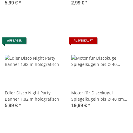
5,99 €
*
2,99 €
*
AUF LAGER
AUSVERKAUFT
Edler Disco Night Party
Motor für Discokugel
Banner 1,82 m holografisch
Spiegelkugeln bis Ø 40 cm
220v
5,99 €
*
19,99 €
*