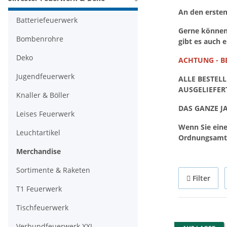
An den ersten
Batteriefeuerwerk
Gerne können 
Bombenrohre
gibt es auch 
Deko
ACHTUNG - BE
Jugendfeuerwerk
ALLE BESTEL
AUSGELIEFER
Knaller & Böller
DAS GANZE J
Leises Feuerwerk
Wenn Sie ein
Leuchtartikel
Ordnungsamt b
Merchandise
Sortimente & Raketen
Filter
T1 Feuerwerk
Tischfeuerwerk
Verbundfeuerwerk XXL