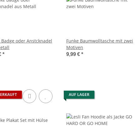
 Badge oder Anstcknadel
Funke Baumwolltasche mit zwei
etall
Motiven
€
*
9,99 €
*
ERKAUFT
AUF LAGER