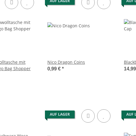
AUF LAGER
AUF 
lltasche mit
Nico Dragon Coins
Black
go Bag Shopper
0,99 €
*
14,9
AUF LAGER
AUF 