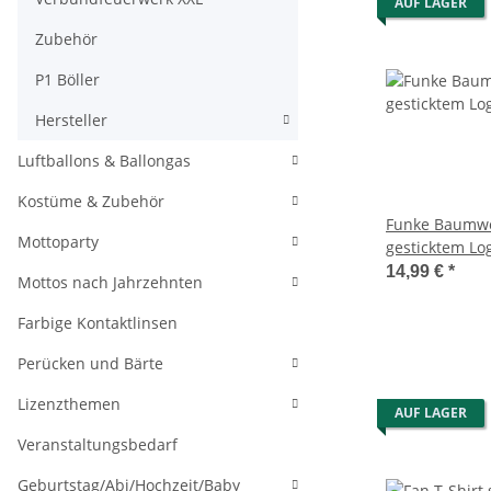
AUF LAGER
Zubehör
P1 Böller
Hersteller
Luftballons & Ballongas
Kostüme & Zubehör
Funke Baumwo
Mottoparty
gesticktem Lo
14,99 €
*
Mottos nach Jahrzehnten
Farbige Kontaktlinsen
Perücken und Bärte
Lizenzthemen
AUF LAGER
Veranstaltungsbedarf
Geburtstag/Abi/Hochzeit/Baby