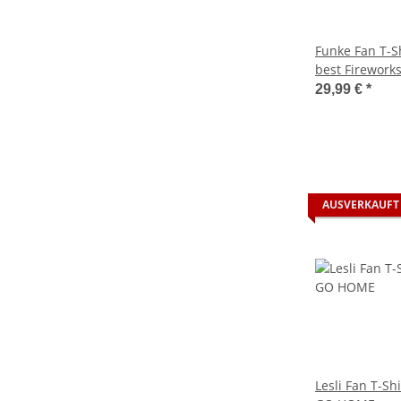
Funke Fan T-Sh
best Firework
29,99 €
*
AUSVERKAUFT
Lesli Fan T-S