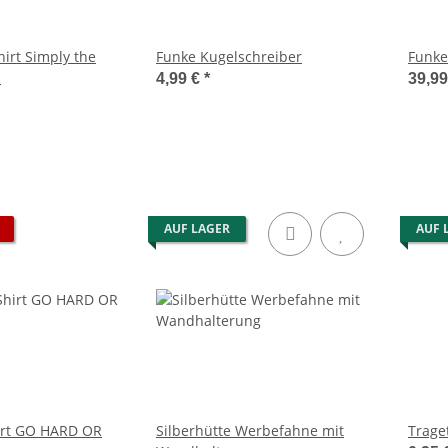
irt Simply the
Funke Kugelschreiber
Funke
s
4,99 €
*
39,9
AUF LAGER
AUF 
hirt GO HARD OR
Silberhütte Werbefahne mit
Trage