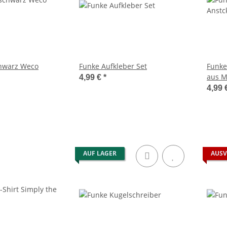
chwarz Weco
Funke Aufkleber Set
Funke
aus M
4,99 €
*
4,99 
AUF LAGER
AUSV