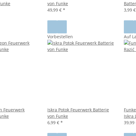
Funke
von Funke
Batter
49,99 €
*
3,99 
Vorbestellen
Auf L
n Feuerwerk
Iskra Potok Feuerwerk Batterie
Funke
Funke
von Funke
Iskra 
6,99 €
*
39,99