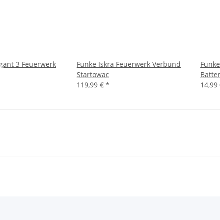
igant 3 Feuerwerk
Funke Iskra Feuerwerk Verbund
Funke
Startowac
Batter
119,99 €
*
14,99