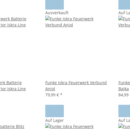
Ausverkauft
Auf L
rk Batterie
Funke Iskra Feuerwerk Verbund
Funke
or Iskra Line
Aniol
Bajka
79,99 €
*
84,99
Auf Lager
Auf L