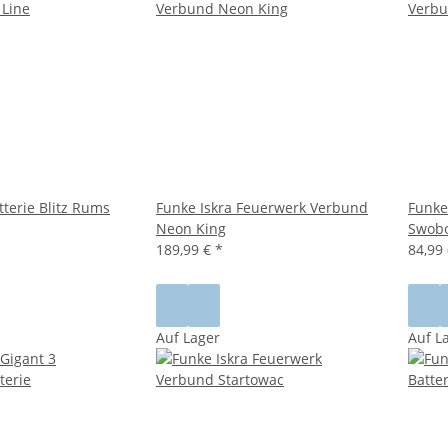
tterie Blitz Rums
Funke Iskra Feuerwerk Verbund
Funke
Neon King
Swob
189,99 €
*
84,99
Auf Lager
Auf L