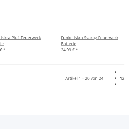
 Iskra Pluć Feuerwerk
Funke Iskra Svarog Feuerwerk
ie
Batterie
 €
*
24,99 €
*
Artikel 1 - 20 von 24
1
2