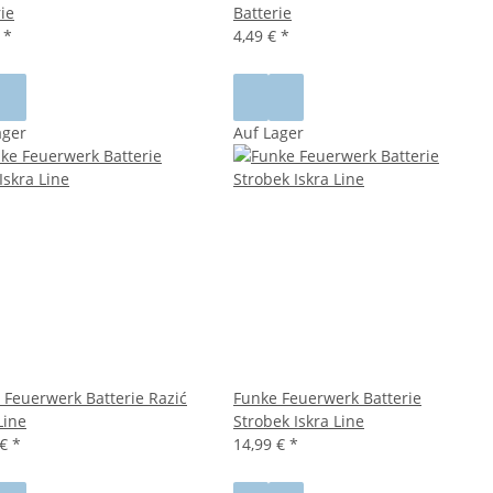
ie
Batterie
€
*
4,49 €
*
ager
Auf Lager
 Feuerwerk Batterie Razić
Funke Feuerwerk Batterie
Line
Strobek Iskra Line
 €
*
14,99 €
*