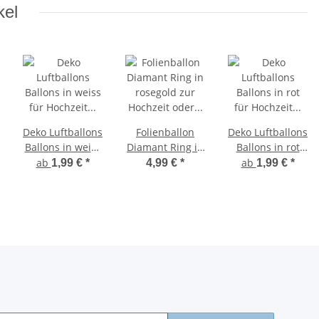
kel
Deko Luftballons
Folienballon
Deko Luftballons
Ballons in weiss
Diamant Ring in
Ballons in rot
für Hochzeit
rosegold zur
für Hochzeit
ab
ab
1,99 €
*
4,99 €
*
1,99 €
*
Oktoberfest 30
Hochzeit oder
Muttertag 30 cm
cm 12"
Verlobung
12"