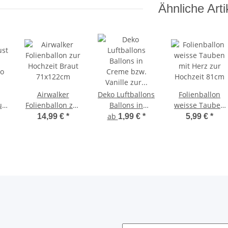
Ähnliche Arti
Airwalker
Deko Luftballons
Folienballon
ust
Folienballon zur
Ballons in
weisse Tauben
Hochzeit Braut
Creme bzw.
mit Herz zur
ab
14,99 €
*
1,99 €
*
5,99 €
*
to
71x122cm
Vanille zur
Hochzeit 81cm
Hochzeit
Konfirmation 30
cm 12"