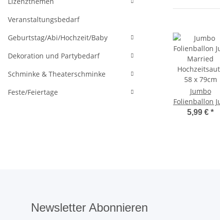
Lizenzthemen
Veranstaltungsbedarf
Geburtstag/Abi/Hochzeit/Baby
Dekoration und Partybedarf
Schminke & Theaterschminke
Jumbo
Feste/Feiertage
Folienballon J
Married
5,99 €
*
Hochzeitsau
58 x 79cm
Newsletter Abonnieren