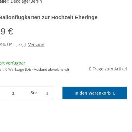
ller:
DekolagerBerlin
Ballonflugkarten zur Hochzeit Eheringe
99 €
19% USt. , zzgl.
Versand
ort verfügbar
Frage zum Artikel
eit:
0 Werktage
(DE - Ausland abweichend)
In den Warenkorb
Stk