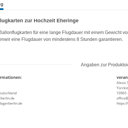
terkarten anzeigen
ng
flugkarten zur Hochzeit Eheringe
 Ballonflugkarten für eine lange Flugdauer mit einem Gewicht v
enwir eine Flugdauer von mindestens 8 Stunden garantieren.
Angaben zur Produktsi
ormationen:
veran
Alexis 
Yorckst
Deutschland
10965 -
berlin.de
office
lagerberlin.de
https: