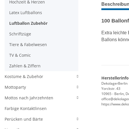
weitere Regis
Hochzeit & Herzen
Beschreibu
Latex Luftballons
100 Ballon
Luftballon Zubehör
Extra leichte
Schriftzüge
Ballons könn
Tiere & Fabelwesen
TV & Comic
Zahlen & Ziffern
Kostüme & Zubehör
Herstellerinf
DekolagerBerlin
Mottoparty
Yorckstr. 43
10965 - Berlin, 
Mottos nach Jahrzehnten
office@dekolager
https://www.deko
Farbige Kontaktlinsen
Perücken und Bärte