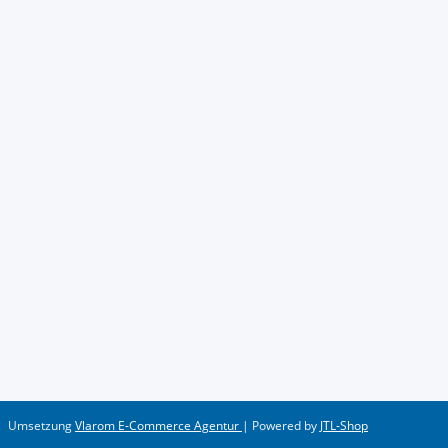
Umsetzung
Vlarom E-Commerce Agentur
| Powered by
JTL-Shop