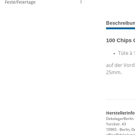
Feste/Feiertage
weitere Regis
Beschreibu
100 Chips 
Tüte à
auf der Vord
25mm.
Herstellerinf
DekolagerBerlin
Yorckstr. 43
10965 - Berlin, 
office@dekolager