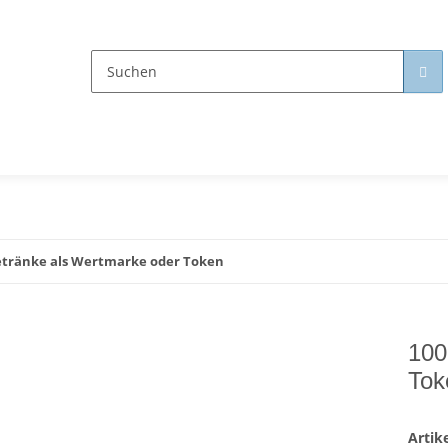
etränke als Wertmarke oder Token
100
Tok
Arti