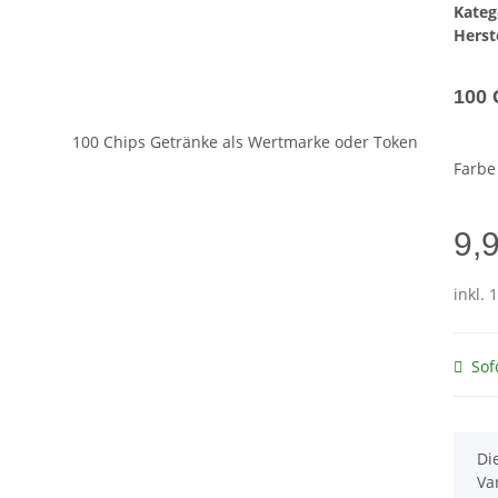
Kateg
Herste
100 
Farb
9,
inkl. 
Sof
x
Di
Va