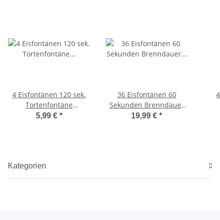
4 Eisfontänen 120 sek.
36 Eisfontänen 60
4
Tortenfontäne
Sekunden Brenndauer
Zaubersterne Eissterne
Tortenfontäne
5,99 €
*
19,99 €
*
Zimmerfontäne
Zaubersterne
Traumsterne
Kategorien