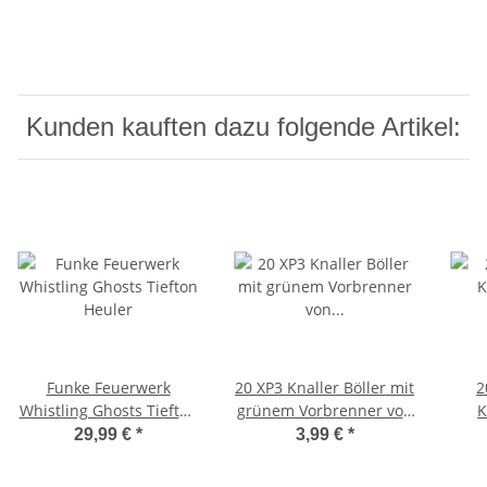
Kunden kauften dazu folgende Artikel:
Funke Feuerwerk
20 XP3 Knaller Böller mit
2
Whistling Ghosts Tiefton
grünem Vorbrenner von
K
Heuler
Xplode Feuerwerk
29,99 €
*
3,99 €
*