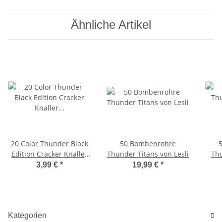
Ähnliche Artikel
20 Color Thunder Black
50 Bombenrohre
Edition Cracker Knaller
Thunder Titans von Lesli
Th
Böller von Pyrotrade
3,99 €
*
19,99 €
*
Kategorien