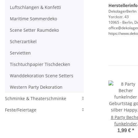
Herstellerinf
Luftschlangen & Konfetti
DekolagerBerlin
Yorckstr. 43
Maritime Sommerdeko
10965 - Berlin, 
office@dekolager
Scene Setter Raumdeko
https://www.deko
Scherzartikel
Servietten
Tischtuchpapier Tischdecken
Wanddekoration Scene Setters
Western Party Dekoration
Schminke & Theaterschminke
Feste/Feiertage
8 Party Bech
funkelnder
Geburtstag go
1,99 €
*
silber Happ