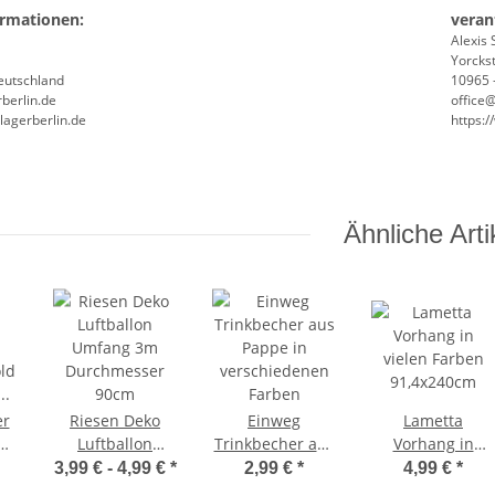
ormationen:
veran
Alexis 
Yorckst
Deutschland
10965 -
berlin.de
office
lagerberlin.de
https:
Ähnliche Arti
er
Riesen Deko
Einweg
Lametta
Luftballon
Trinkbecher aus
Vorhang in
ld
Umfang 3m
Pappe in
vielen Farben
3,99 € -
4,99 €
*
2,99 €
*
4,99 €
*
y
Durchmesser
verschiedenen
91,4x240cm