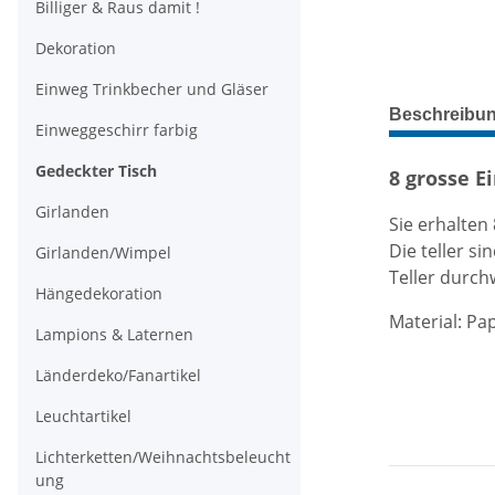
Billiger & Raus damit !
Dekoration
Einweg Trinkbecher und Gläser
weitere Regis
Beschreibu
Einweggeschirr farbig
Gedeckter Tisch
8 grosse E
Girlanden
Sie erhalten
Die teller s
Girlanden/Wimpel
Teller durch
Hängedekoration
Material: Pa
Lampions & Laternen
Länderdeko/Fanartikel
Leuchtartikel
Lichterketten/Weihnachtsbeleucht
ung