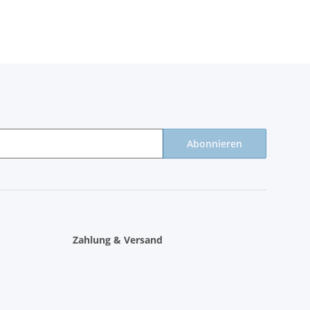
Farben 137 x
38*40cm in
274 cm
vielen Farben
Abonnieren
Zahlung & Versand