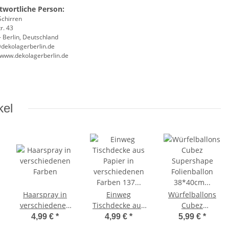
twortliche Person:
Schirren
r. 43
 Berlin, Deutschland
@dekolagerberlin.de
//www.dekolagerberlin.de
kel
Haarspray in
Einweg
Würfelballons
verschiedenen
Tischdecke aus
Cubez
Farben
Papier in
Supershape
4,99 €
*
4,99 €
*
5,99 €
*
verschiedenen
Folienballon