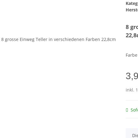
Kateg
Herste
8 gr
22,
Farb
3,
inkl. 
Sof
x
Di