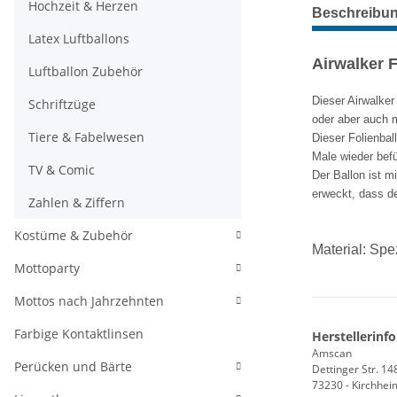
weitere Regis
Hochzeit & Herzen
Beschreibu
Latex Luftballons
Airwalker 
Luftballon Zubehör
Dieser Airwalker
Schriftzüge
oder aber auch m
Tiere & Fabelwesen
Dieser Folienba
Male wieder befü
TV & Comic
Der Ballon ist m
erweckt, dass der
Zahlen & Ziffern
Kostüme & Zubehör
Material:
Spez
Mottoparty
Mottos nach Jahrzehnten
Farbige Kontaktlinsen
Herstellerinf
Amscan
Perücken und Bärte
Dettinger Str. 14
73230 - Kirchhei