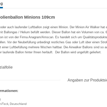
terkarten anzeigen
ng
Folienballon Minions 109cm
 oder auch laufender Luftballon zeigt einen Minion. Der Minion Air Walker h
it Ballongas / Helium befüllt werden. Dieser Ballon hat ein Volumen von ca. 6
llon ist von der Firma Anagram/Amscan. Es handelt sich um Qualitätsprodukte
llen. Vor der Neubefüllung unbedingt restliches Gas oder Luft über einen Stro
it einer Luftbefüllung mehrere Wochen haltbar. Die Airwalker Ballons sind s
 laufende Ballon hinter Ihnen herläuft. Der Ballon wird ungefüllt geliefert.
ialfolie
Angaben zur Produktsi
ormationen:
8
m/Teck, Deutschland