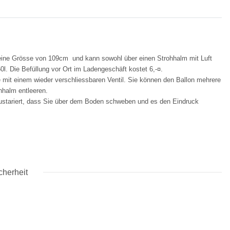
at eine Grösse von 109cm und kann sowohl über einen Strohhalm mit Luft
0l. Die Befüllung vor Ort im Ladengeschäft kostet 6,-¤.
 mit einem wieder verschliessbaren Ventil. Sie können den Ballon mehrere
hhalm entleeren.
o austariert, dass Sie über dem Boden schweben und es den Eindruck
cherheit