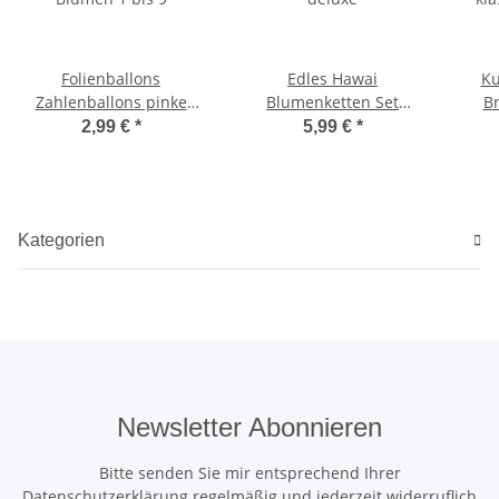
Folienballons
Edles Hawai
Ku
Zahlenballons pinke
Blumenketten Set
B
Blumen 1 bis 9
deluxe
kla
2,99 €
*
5,99 €
*
Kategorien
Newsletter Abonnieren
Bitte senden Sie mir entsprechend Ihrer
Datenschutzerklärung
regelmäßig und jederzeit widerruflich