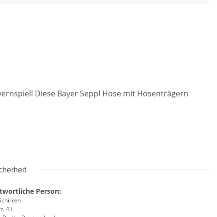
yernspiel! Diese Bayer Seppl Hose mit Hosenträgern
cherheit
twortliche Person:
Schirren
r. 43