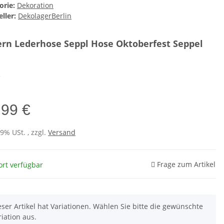
orie:
Dekoration
ller:
DekolagerBerlin
rn Lederhose Seppl Hose Oktoberfest Seppel
e
,99 €
19% USt. , zzgl.
Versand
Frage zum Artikel
ort verfügbar
eser Artikel hat Variationen. Wählen Sie bitte die gewünschte
riation aus.