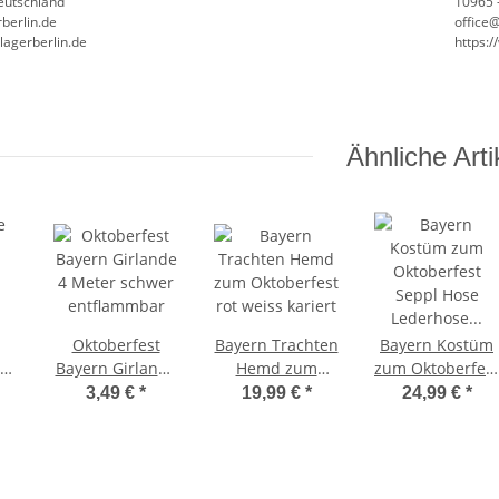
Deutschland
10965 -
berlin.de
office
lagerberlin.de
https:
Ähnliche Arti
Oktoberfest
Bayern Trachten
Bayern Kostüm
Bayern Girlande
Hemd zum
zum Oktoberfest
u
4 Meter schwer
Oktoberfest rot
Seppl Hose
3,49 €
*
19,99 €
*
24,99 €
*
entflammbar
weiss kariert
Lederhose
Seppel