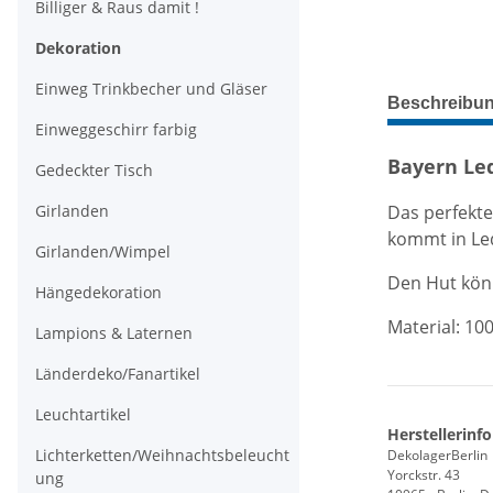
Billiger & Raus damit !
Dekoration
Einweg Trinkbecher und Gläser
weitere Regis
Beschreibu
Einweggeschirr farbig
Bayern Le
Gedeckter Tisch
Das perfekte
Girlanden
kommt in Led
Girlanden/Wimpel
Den Hut könn
Hängedekoration
Material: 10
Lampions & Laternen
Länderdeko/Fanartikel
Leuchtartikel
Herstellerinf
Lichterketten/Weihnachtsbeleucht
DekolagerBerlin
Yorckstr. 43
ung