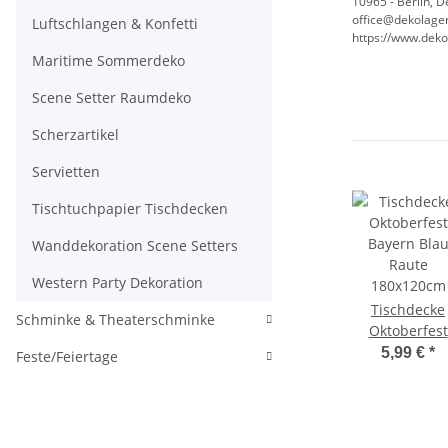
10965 - Berlin, 
office@dekolager
Luftschlangen & Konfetti
https://www.deko
Maritime Sommerdeko
Scene Setter Raumdeko
Scherzartikel
Servietten
Tischtuchpapier Tischdecken
Wanddekoration Scene Setters
Western Party Dekoration
Tischdecke
Schminke & Theaterschminke
Oktoberfest
Bayern Bla
5,99 €
*
Feste/Feiertage
Raute
180x120cm