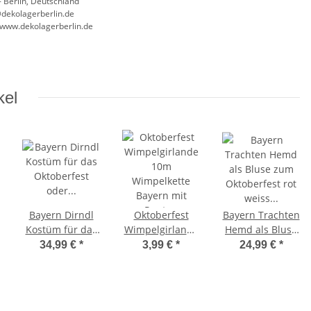
 Berlin, Deutschland
@dekolagerberlin.de
//www.dekolagerberlin.de
kel
Bayern Dirndl
Oktoberfest
Bayern Trachten
Kostüm für das
Wimpelgirlande
Hemd als Bluse
Oktoberfest
10m
zum Oktoberfest
34,99 €
*
3,99 €
*
24,99 €
*
oder als Tracht
Wimpelkette
rot weiss kariert
Bayern mit
Rauten