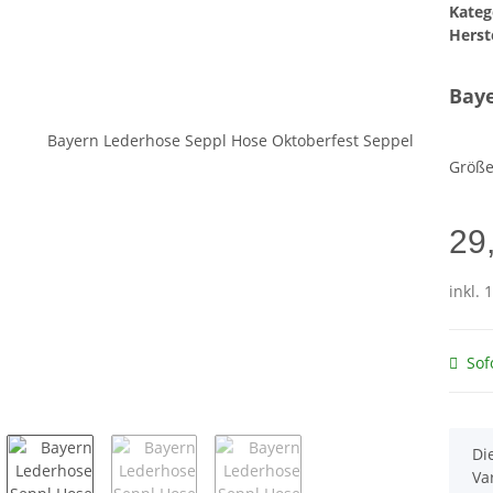
Kateg
Herste
Baye
Größ
29
inkl. 
Sof
x
Di
Va