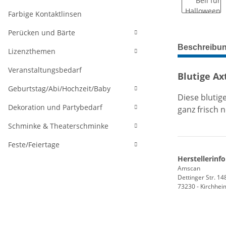
Farbige Kontaktlinsen
Perücken und Bärte
weitere Regis
Beschreibu
Lizenzthemen
Veranstaltungsbedarf
Blutige Ax
Geburtstag/Abi/Hochzeit/Baby
Diese blutig
Dekoration und Partybedarf
ganz frisch n
Schminke & Theaterschminke
Feste/Feiertage
Herstellerinf
Amscan
Dettinger Str. 14
73230 - Kirchhei