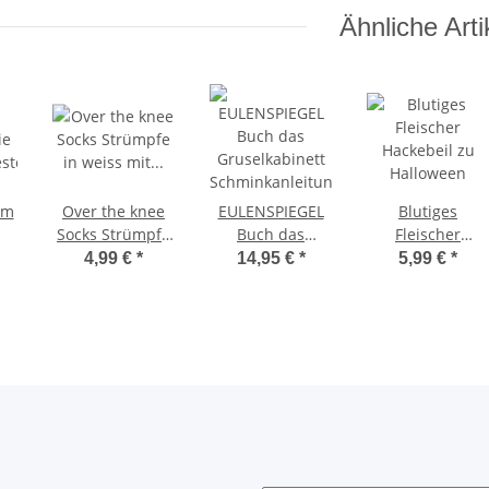
Ähnliche Arti
üm
Over the knee
EULENSPIEGEL
Blutiges
Socks Strümpfe
Buch das
Fleischer
ster
in weiss mit
Gruselkabinett
Hackebeil zu
4,99 €
*
14,95 €
*
5,99 €
*
grünem Blut
Schminkanleitungen
Halloween