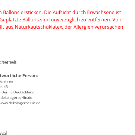
 Ballons ersticken. Die Aufsicht durch Erwachsen
e ist
 Geplatzte Ballons
sind unverzüglich zu entfernen. Von
lt aus Naturkautschuklatex, der
Allergien verursachen
cherheit
twortliche Person:
Schirren
r. 43
 Berlin, Deutschland
@dekolagerberlin.de
//www.dekolagerberlin.de
kel