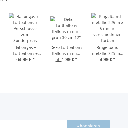
Ballongas +
Deko Luftballons
Ringelband
Luftballons +
Ballons in mint
metallic 225 m x
Verschlüsse
grün 30 cm 12"
5 mm in
ab
64,99 €
*
1,99 €
*
4,99 €
*
zum
verschiedenen
Sonderpreis
Farben
Abonnieren