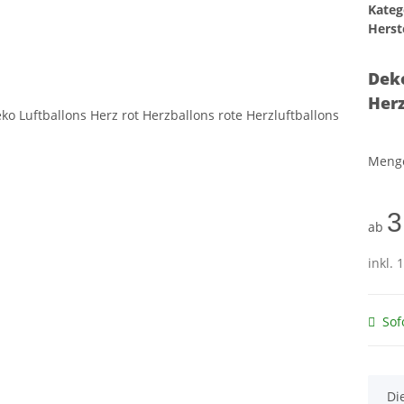
Kateg
Herste
Deko
Herz
Meng
3
ab
inkl. 
Sof
x
Di