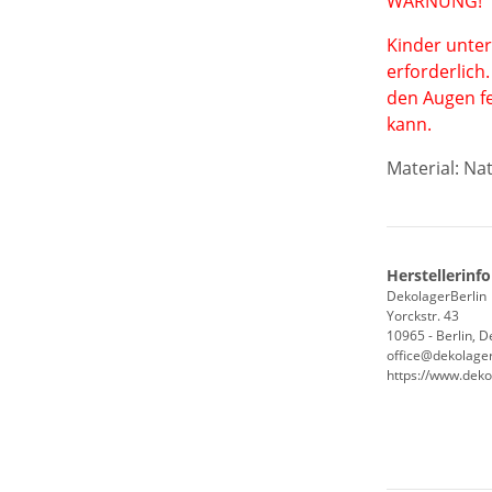
WARNUNG!
Kinder unter
erforderlich
den Augen f
kann.
Material:
Nat
Herstellerinf
DekolagerBerlin
Yorckstr. 43
10965 - Berlin, 
office@dekolager
https://www.deko