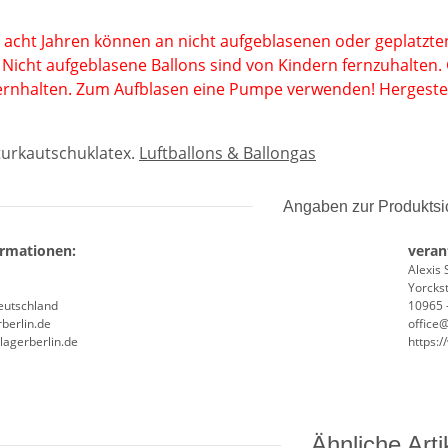
 acht Jahren können an nicht aufgeblasenen oder geplatzten
. Nicht aufgeblasene Ballons sind von Kindern fernzuhalten.
ernhalten. Zum Aufblasen eine Pumpe verwenden! Hergestel
urkautschuklatex
.
Luftballons & Ballongas
Angaben zur Produktsi
ormationen:
veran
Alexis 
Yorckst
Deutschland
10965 -
berlin.de
office
lagerberlin.de
https:
Ähnliche Arti