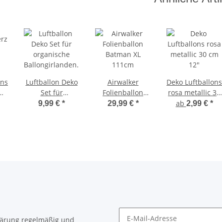
ons
Luftballon Deko
Airwalker
Deko Luftballons
Set für
Folienballon
rosa metallic 30
organische
Batman XL
cm 12"
ab
9,99 €
*
29,99 €
*
2,99 €
*
Ballongirlanden
111cm
ns
gold schwarz
lärung
regelmäßig und