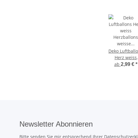
Deko Luftball
Herz weiss
Herzballons
ab
2,99 €
*
weisse
Herzluftballo
Newsletter Abonnieren
Bitte senden Sie mir entsprechend Ihrer
Datenschutzerk