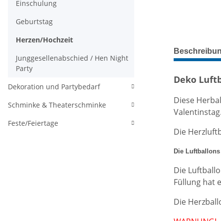
Einschulung
Geburtstag
Herzen/Hochzeit
weitere Regis
Beschreibu
Junggesellenabschied / Hen Night
Party
Deko Luftb
Dekoration und Partybedarf
Diese Herbal
Schminke & Theaterschminke
Valentinstag
Feste/Feiertage
Die Herzluf
Die Luftballon
Die Luftball
Füllung hat 
Die Herzball