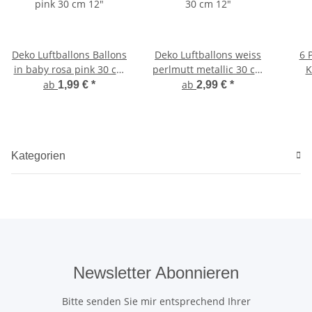
Deko Luftballons Ballons
Deko Luftballons weiss
6 
in baby rosa pink 30 cm
perlmutt metallic 30 cm
K
12"
12"
ab
ab
1,99 €
*
2,99 €
*
Kategorien
Newsletter Abonnieren
Bitte senden Sie mir entsprechend Ihrer