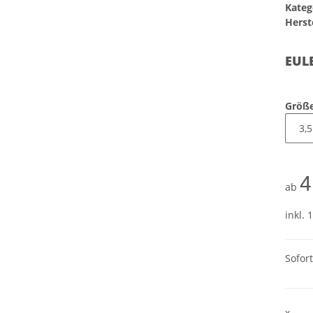
Kateg
Herste
EUL
Größ
4
ab
inkl. 
Sofor
x