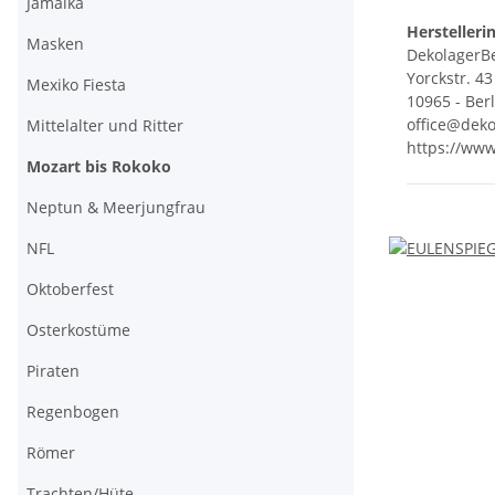
Jamaika
Herstelleri
Masken
DekolagerBe
Yorckstr. 43
Mexiko Fiesta
10965 - Ber
office@deko
Mittelalter und Ritter
https://www
Mozart bis Rokoko
Neptun & Meerjungfrau
NFL
Oktoberfest
Osterkostüme
Piraten
Regenbogen
Römer
Trachten/Hüte