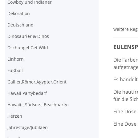
Cowboy und Indianer
Dekoration
Deutschland
weitere Reg
Dinosaurier & Dinos
EULENSP
Dschungel Get Wild
Einhorn
Die Farben
aufgetrag
Fußball
Es handelt
Gallier,Römer,Ägypter,Orient
Die hautfr
Hawaii Partybedarf
für die Si
Hawaii-, Südsee-, Beachparty
Eine Dose m
Herzen
Eine Dose
Jahrestage/Jubiläen