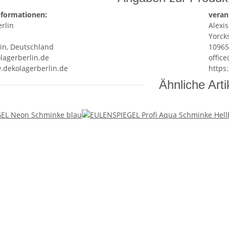
nformationen:
veran
rlin
Alexis
Yorcks
lin, Deutschland
10965
lagerberlin.de
offic
.dekolagerberlin.de
https
Ähnliche Arti