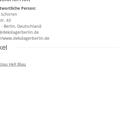
twortliche Person:
 Schirren
tr. 43
 - Berlin, Deutschland
e@dekolagerberlin.de
://www.dekolagerberlin.de
kel