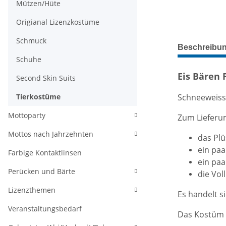
Mützen/Hüte
Origianal Lizenzkostüme
Schmuck
weitere Regis
Beschreibu
Schuhe
Eis Bären
Second Skin Suits
Schneeweiss
Tierkostüme
Mottoparty
Zum Lieferu
Mottos nach Jahrzehnten
das Pl
ein pa
Farbige Kontaktlinsen
ein pa
Perücken und Bärte
die Vol
Lizenzthemen
Es handelt s
Veranstaltungsbedarf
Das Kostüm w