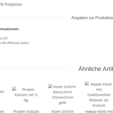
0% Polyester
Angaben zur Produktsi
ormationen:
ia 3/C
olfo (Milano), Italien
Ähnliche Arti
ann
Piraten Kostüm
Asien Schirm
Hawaii Kleid mit