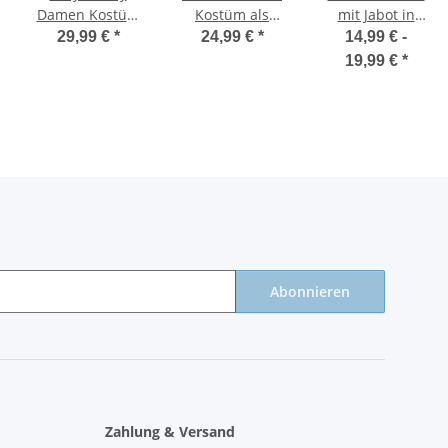
Damen Kostüm
Kostüm als
mit Jabot in
weiss
Korsar
weiss für
29,99 €
*
24,99 €
*
14,99 € -
Vampir oder
19,99 €
*
Mozart
Abonnieren
Zahlung & Versand