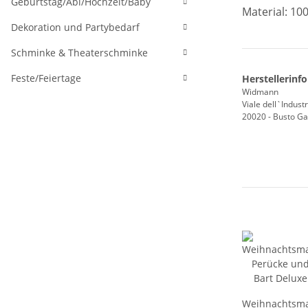
Geburtstag/Abi/Hochzeit/Baby
Material: 10
Dekoration und Partybedarf
Schminke & Theaterschminke
Feste/Feiertage
Herstellerinf
Widmann
Viale dell`Industr
20020 - Busto Gar
Weihnachtsm