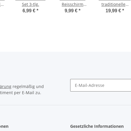
d
Set 3-tlg.
Reisschirm
traditionellen
Chinaschirm
Motiven als
6,99 €
*
9,99 €
*
19,99 €
*
gelb
Kostüm
lärung
regelmäßig und
timent per E-Mail zu.
Newsletter Abonnieren
onen
Gesetzliche Informationen