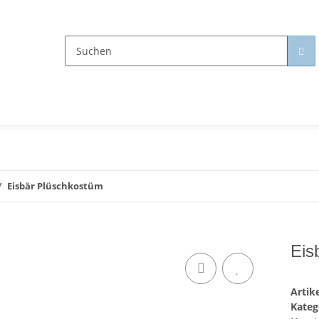
Eisbär Plüschkostüm
Eis
Arti
Kateg