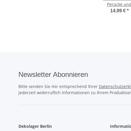
Perücke un
Bart Deluxe
14,99 €
*
Newsletter Abonnieren
Bitte senden Sie mir entsprechend Ihrer
Datenschutzerk
jederzeit widerruflich Informationen zu Ihrem Produktsor
Dekolager Berlin
Informati