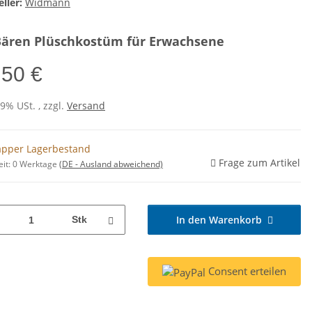
ller:
Widmann
Bären Plüschkostüm für Erwachsene
,50 €
19% USt. , zzgl.
Versand
pper Lagerbestand
Frage zum Artikel
eit:
0 Werktage
(DE - Ausland abweichend)
In den Warenkorb
Stk
Consent erteilen