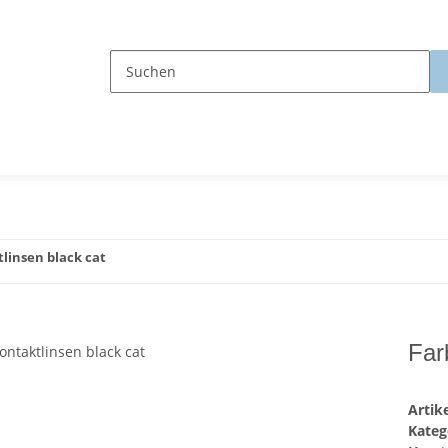
linsen black cat
Far
Arti
Kateg