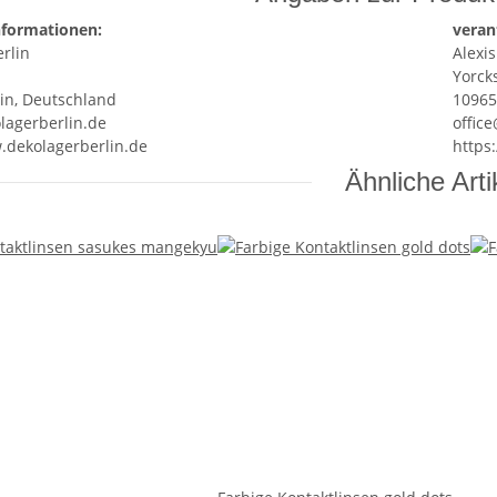
nformationen:
veran
rlin
Alexis
Yorcks
lin, Deutschland
10965
lagerberlin.de
offic
.dekolagerberlin.de
https
Ähnliche Arti