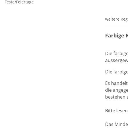
Feste/Feiertage
weitere Reg
Farbige 
Die farbig
aussergewö
Die farbig
Es handel
die angege
bestehen 
Bitte lese
Das Mindes