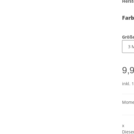
Herste
Farb
Größ
9,
inkl. 
Momen
x
Diese