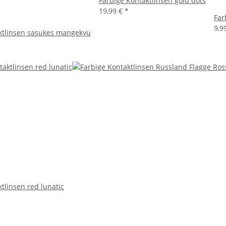
Farbige Kontaktlinsen gold dots
19,99 €
*
Far
9,9
ktlinsen sasukes mangekyu
tlinsen red lunatic