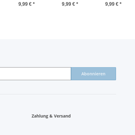
stahlblau blau
pink manson
black butler
9,99 €
*
9,99 €
*
9,99 €
*
ice blue
Abonnieren
Zahlung & Versand