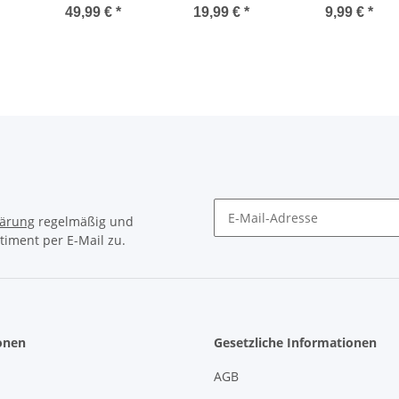
black schwarz
Squid Game
anaconda reptil
49,99 €
*
19,99 €
*
9,99 €
*
22mm
Circle
lärung
regelmäßig und
timent per E-Mail zu.
Newsletter Abonnieren
onen
Gesetzliche Informationen
AGB