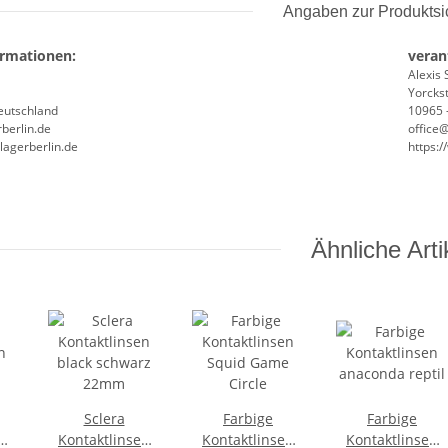
Angaben zur Produktsi
ormationen:
veran
Alexis 
Yorckst
Deutschland
10965 -
berlin.de
office
lagerberlin.de
https:
Ähnliche Arti
Sclera
Farbige
Farbige
n
Kontaktlinsen
Kontaktlinsen
Kontaktlinsen