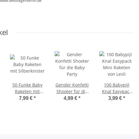
//www.dekolagerberlin.de
kel
50 Funke Baby
Gender Konfetti
100 Babypijl
Raketen mit
Shooter für die
Knal Easypack
Silberknister
Baby Party
Mini Raketen
7,99 €
*
4,99 €
*
3,99 €
*
von Lesli