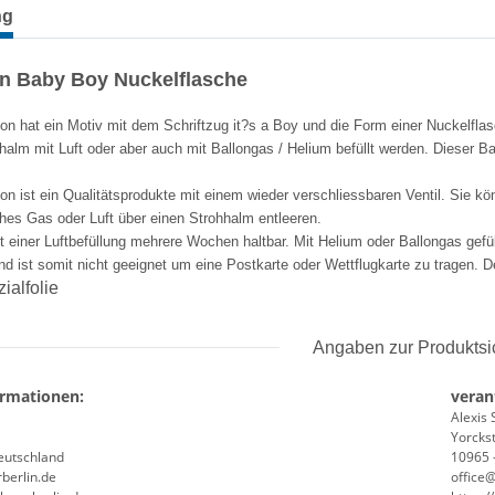
terkarten anzeigen
ng
on Baby Boy Nuckelflasche
lon hat ein Motiv mit dem Schriftzug it?s a Boy und die Form einer Nuckelfl
halm mit Luft oder aber auch mit Ballongas / Helium befüllt werden. Dieser B
lon ist ein Qualitätsprodukte mit einem wieder verschliessbaren Ventil. Sie k
ches Gas oder Luft über einen Strohhalm entleeren.
it einer Luftbefüllung mehrere Wochen haltbar. Mit Helium oder Ballongas gefü
 ist somit nicht geeignet um eine Postkarte oder Wettflugkarte zu tragen. Der 
ialfolie
Angaben zur Produktsi
ormationen:
veran
Alexis 
Yorckst
Deutschland
10965 -
berlin.de
office