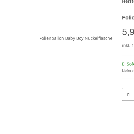
Herste
Foli
5,
inkl. 
Sof
Lieferz