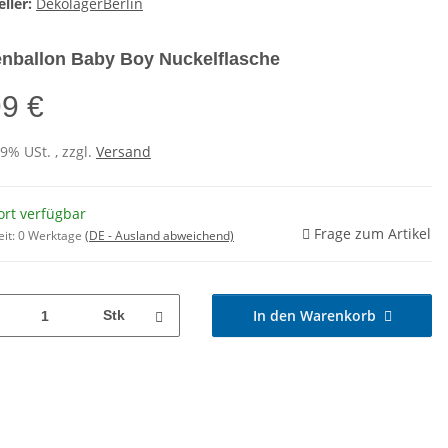
ller:
DekolagerBerlin
enballon Baby Boy Nuckelflasche
99 €
19% USt. , zzgl.
Versand
ort verfügbar
Frage zum Artikel
eit:
0 Werktage
(DE - Ausland abweichend)
In den Warenkorb
Stk