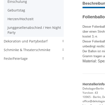
weitere Regis
Einschulung
Beschreibu
Geburtstag
Folienball
Herzen/Hochzeit
Dieser Folienbal
Junggesellenabschied / Hen Night
über einen Stroh
Party
kostet 3,-¤.
Dekoration und Partybedarf
Dieser Folienbal
unbedingt restli
Schminke & Theaterschminke
Der Ballon ist m
Gramm tragen und
Feste/Feiertage
Material:
Spez
Herstellerinf
DekolagerBerlin
Yorckstr. 43
10965 - Berlin, 
office@dekolager