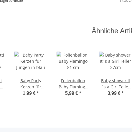
lagerberlin.de
https:
Ähnliche Arti
i
Baby Party
Folienballon
Baby shower It
Kerzen für
Baby Flamingo
´s a Girl Teller
el
Jungen in blau
81 cm
27cm
1,99 €
*
5,99 €
*
3,99 €
*