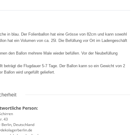
asche in blau. Der Folienballon hat eine Grösse von 82cm und kann sowohl
allon hat ein Volumen von ca. 25l. Die Befüllung vor Ort im Ladengeschäft
önnen den Ballon mehrere Male wieder befüllen. Vor der Neubefüllung
llt beträgt die Flugdauer 5-7 Tage. Der Ballon kann so ein Gewicht von 2
Ballon wird ungefüllt geliefert.
cherheit
twortliche Person:
Schirren
r. 43
 Berlin, Deutschland
@dekolagerberlin.de