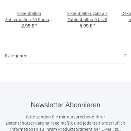
Folienballon
Folienballon gold als
Deko
Zahlenballon 70 Radiant
Zahlenballon 0 bis 9
i
45cm
86cm
b
2,99 €
*
5,99 €
*
Kategorien
Newsletter Abonnieren
Bitte senden Sie mir entsprechend Ihrer
Datenschutzerklärung
regelmäßig und jederzeit widerruflich
Informationen zu Ihrem Produktsortiment per E-Mail zu.