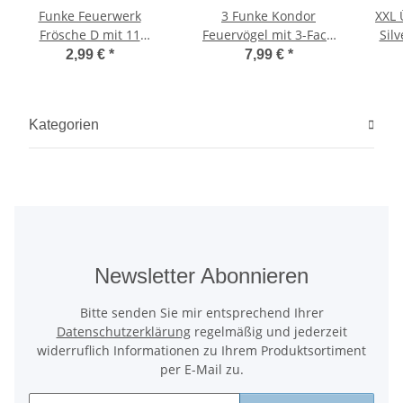
Funke Feuerwerk
3 Funke Kondor
XXL 
Frösche D mit 11
Feuervögel mit 3-Fach
Sil
Windungen
Verwandlung
We
2,99 €
*
7,99 €
*
Kategorien
Newsletter Abonnieren
Bitte senden Sie mir entsprechend Ihrer
Datenschutzerklärung
regelmäßig und jederzeit
widerruflich Informationen zu Ihrem Produktsortiment
per E-Mail zu.