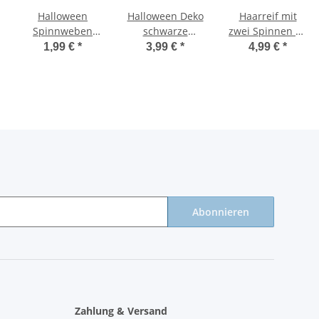
Halloween
Halloween Deko
Haarreif mit
Spinnweben
schwarze
zwei Spinnen zu
28,3g weiss
Spinnen
Halloween
1,99 €
*
3,99 €
*
4,99 €
*
Unisize
Abonnieren
Zahlung & Versand