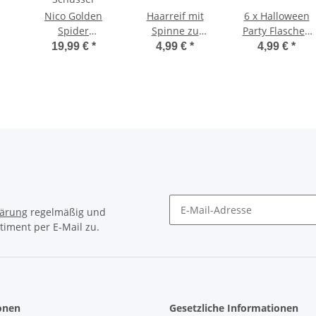
Nico Golden
Haarreif mit
6 x Halloween
Spider
Spinne zu
Party Flaschen
Feuerwerk
Halloween
Etikett Poison
19,99 €
*
4,99 €
*
4,99 €
*
ndesign
Batterie - 13
Unisize
Schüsser
lärung
regelmäßig und
timent per E-Mail zu.
Newsletter Abonnieren
onen
Gesetzliche Informationen