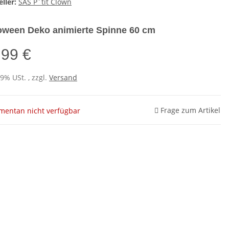
ller:
SAS P´tit Clown
oween Deko animierte Spinne 60 cm
,99 €
19% USt. , zzgl.
Versand
Frage zum Artikel
entan nicht verfügbar