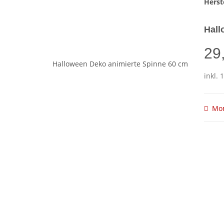
Herste
Hall
29
inkl. 
Mom