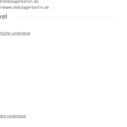
e@dekolagerberlin.de
://www.dekolagerberlin.de
kel
uhe unigrösse