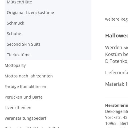
Mützen/Hüte
Origianal Lizenzkostüme
weitere Reg
Schmuck
Schuhe
Hallowee
Second Skin Suits
Werden Sie
Kostüm bes
Tierkostüme
D Totenkop
Mottoparty
Lieferumfa
Mottos nach Jahrzehnten
Material: 
Farbige Kontaktlinsen
Perücken und Bärte
Herstelleri
Lizenzthemen
DekolagerBe
Yorckstr. 43
Veranstaltungsbedarf
10965 - Ber