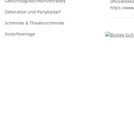
Geburtstag/Abi/Hochzeit/Baby
office@deko
https://www
Dekoration und Partybedarf
Schminke & Theaterschminke
Feste/Feiertage