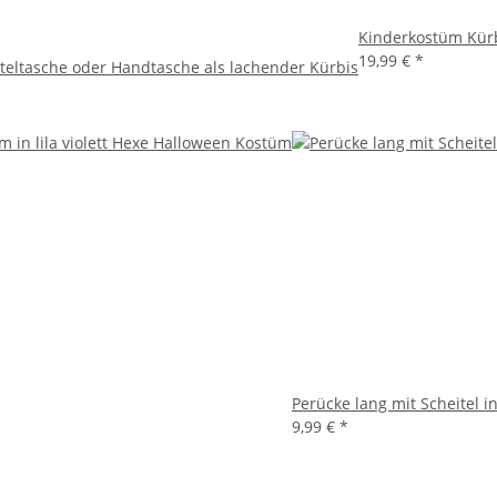
Kinderkostüm Kürb
19,99 €
*
teltasche oder Handtasche als lachender Kürbis
Perücke lang mit Scheitel i
9,99 €
*