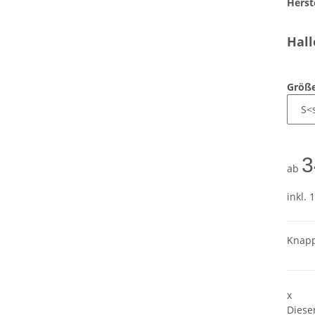
Herste
Hall
Größ
3
ab
inkl. 
Knapp
x
Diese