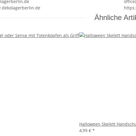
lagerberlin.de
offic
.dekolagerberlin.de
https
Ähnliche Arti
Halloween Skelett Handsch
4,99 €
*