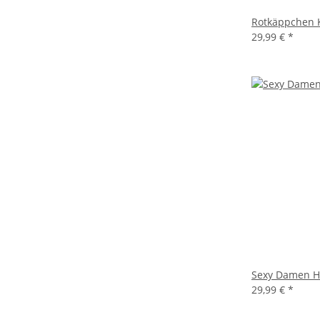
Rotkäppchen 
29,99 €
*
Sexy Damen H
29,99 €
*