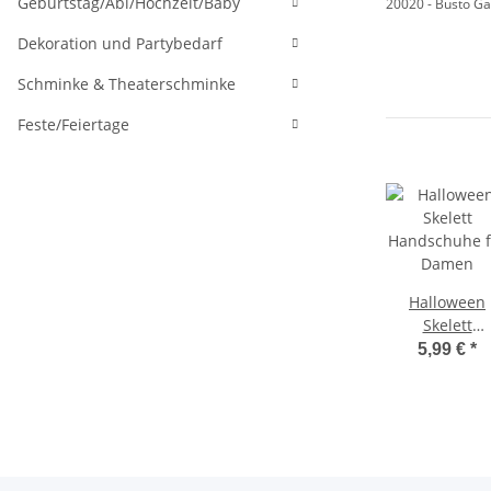
Geburtstag/Abi/Hochzeit/Baby
20020 - Busto Gar
Dekoration und Partybedarf
Schminke & Theaterschminke
Feste/Feiertage
Halloween
Skelett
Handschuhe f
5,99 €
*
Damen