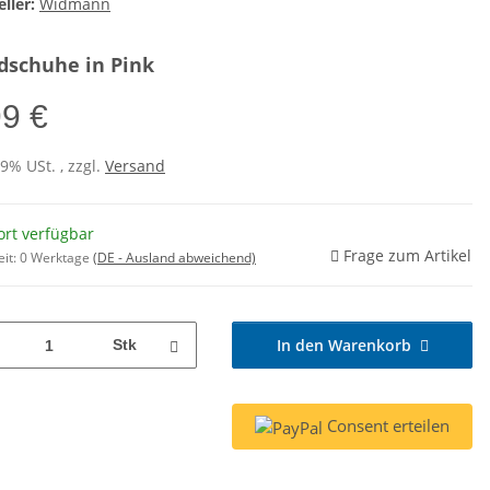
ller:
Widmann
dschuhe in Pink
99 €
19% USt. , zzgl.
Versand
ort verfügbar
Frage zum Artikel
eit:
0 Werktage
(DE - Ausland abweichend)
In den Warenkorb
Stk
Consent erteilen