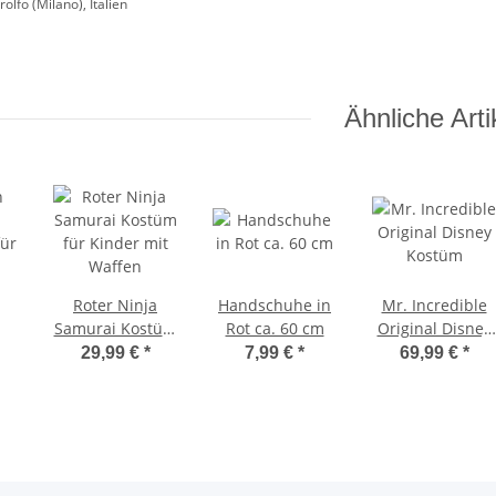
olfo (Milano), Italien
Ähnliche Arti
Roter Ninja
Handschuhe in
Mr. Incredible
Samurai Kostüm
Rot ca. 60 cm
Original Disney
ür
für Kinder mit
Kostüm
29,99 €
*
7,99 €
*
69,99 €
*
Waffen