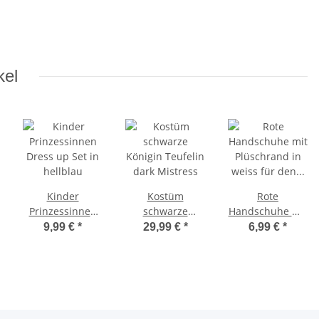
kel
Kinder
Kostüm
Rote
Prinzessinnen
schwarze
Handschuhe mit
Dress up Set in
Königin Teufelin
Plüschrand in
9,99 €
*
29,99 €
*
6,99 €
*
hellblau
dark Mistress
weiss für den
Weihnachtsmann