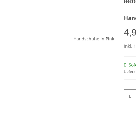
Herste
Han
4,
inkl. 
Sof
Lieferz