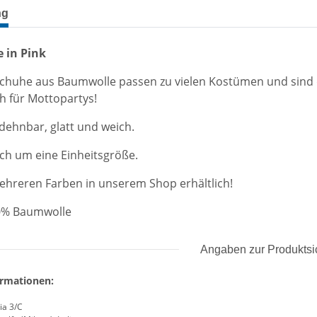
terkarten anzeigen
ng
 in Pink
chuhe aus Baumwolle passen zu vielen Kostümen und sind d
h für Mottopartys!
 dehnbar, glatt und weich.
ich um eine Einheitsgröße.
mehreren Farben in unserem Shop erhältlich!
00% Baumwolle
Angaben zur Produktsi
ormationen:
ia 3/C