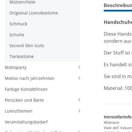
Mützen/Hüte
weitere Regis
Beschreibu
Origianal Lizenzkostüme
Handschuhe
Schmuck
Diese Hands
Schuhe
sondern auc
Second Skin Suits
Der Stoff ist
Tierkostüme
Es handelt s
Mottoparty
Sie sind in 
Mottos nach Jahrzehnten
Material: 1
Farbige Kontaktlinsen
Perücken und Bärte
Lizenzthemen
Herstellerinf
Veranstaltungsbedarf
Widmann
Viale dell`Industr