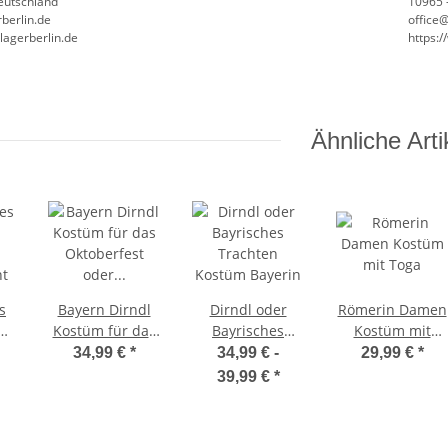
Deutschland
10965 -
berlin.de
office
lagerberlin.de
https:
Ähnliche Arti
s
Bayern Dirndl
Dirndl oder
Römerin Damen
Kostüm für das
Bayrisches
Kostüm mit
Oktoberfest
Trachten
Toga
34,99 €
*
34,99 € -
29,99 €
*
t
oder als Tracht
Kostüm Bayerin
39,99 €
*