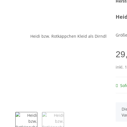
Herste
Heid
Größ
29
inkl. 
Sof
x
Di
Va