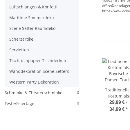
10965 - Berlin, 
office@dekolager
Luftschlangen & Konfetti
https://www.deko
Maritime Sommerdeko
Scene Setter Raumdeko
Scherzartikel
Servietten
Tischtuchpapier Tischdecken
Wanddekoration Scene Setters
Western Party Dekoration
Traditionelle
Schminke & Theaterschminke
Kostüm als
Bayrische
29,99 € -
Feste/Feiertage
Damen Trach
34,99 €
*