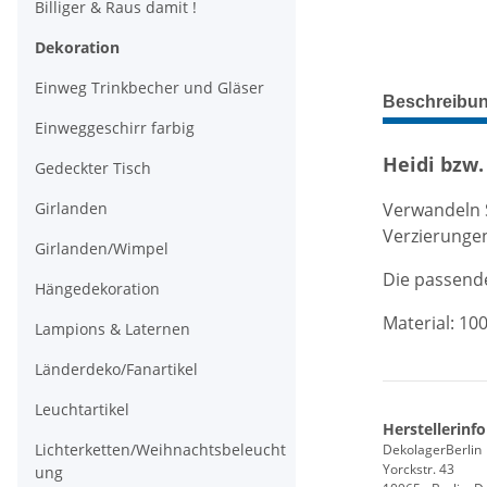
Billiger & Raus damit !
Dekoration
Einweg Trinkbecher und Gläser
weitere Regis
Beschreibu
Einweggeschirr farbig
Heidi bzw.
Gedeckter Tisch
Verwandeln S
Girlanden
Verzierunge
Girlanden/Wimpel
Die passend
Hängedekoration
Material: 10
Lampions & Laternen
Länderdeko/Fanartikel
Leuchtartikel
Herstellerinf
Lichterketten/Weihnachtsbeleucht
DekolagerBerlin
Yorckstr. 43
ung