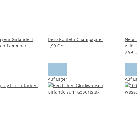
ayern Girlande 4
Deko Konfetti Champagner
Neon 
 entflammbar
1,99 €
*
gelb
2,99 
Auf Lager
Auf L