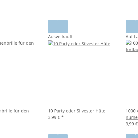
Ausverkauft
Auf L
brille für den
10 Party oder Silvester Hüte
1000 
3,99 €
*
numer
9,99 