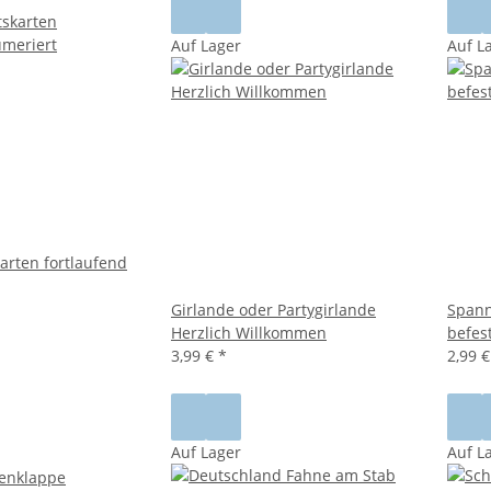
Auf Lager
Auf L
karten fortlaufend
Girlande oder Partygirlande
Span
Herzlich Willkommen
befes
3,99 €
*
2,99 
Auf Lager
Auf L