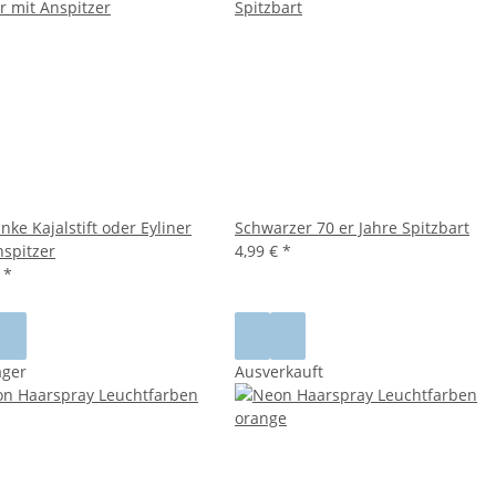
ke Kajalstift oder Eyliner
Schwarzer 70 er Jahre Spitzbart
nspitzer
4,99 €
*
€
*
ager
Ausverkauft