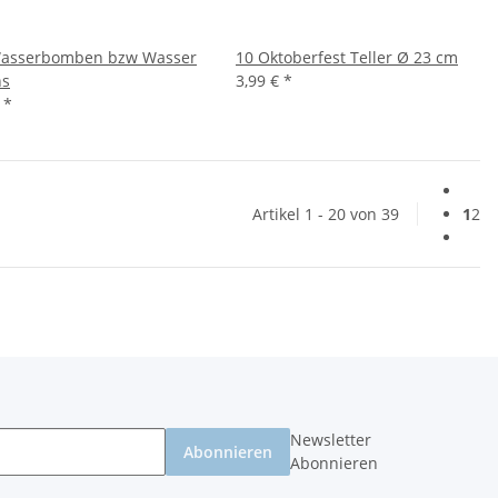
Wasserbomben bzw Wasser
10 Oktoberfest Teller Ø 23 cm
ns
3,99 €
*
€
*
Artikel 1 - 20 von 39
1
2
Newsletter
Abonnieren
Abonnieren