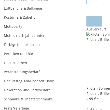
Luftballons & Ballongas
Kostüme & Zubehör
Mottoparty
Ausverkauft
Mottos nach Jahrzehnten
Farbige Kontaktlinsen
Perücken und Bärte
Lizenzthemen
Veranstaltungsbedarf
Geburtstag/Abi/Hochzeit/Baby
Piloten Sonnen
Dekoration und Partybedarf
Pilot als Brille
4,99 €
*
Schminke & Theaterschminke
Feste/Feiertage
Auf Lager