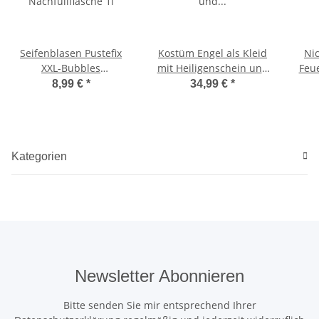
Seifenblasen Pustefix
Kostüm Engel als Kleid
Ni
XXL-Bubbles
mit Heiligenschein und
Feue
Nachfüllflasche 1l
Flügeln
8,99 €
*
34,99 €
*
Kategorien
Newsletter Abonnieren
Bitte senden Sie mir entsprechend Ihrer