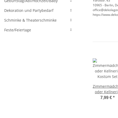
Yorckstr. 43
Geburtstag/Abi/Hochzeit/Baby
10965 - Berlin, 
office@dekolager
Dekoration und Partybedarf
https://www.deko
Schminke & Theaterschminke
Feste/Feiertage
Zimmermädc
oder Kellner
Kostüm Set
7,99 €
*