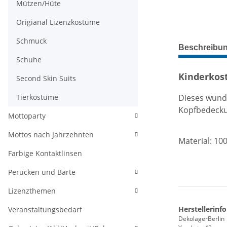
Mützen/Hüte
Origianal Lizenzkostüme
Schmuck
weitere Regis
Beschreibu
Schuhe
Kinderkos
Second Skin Suits
Dieses wund
Tierkostüme
Kopfbede
ck
Mottoparty
Mottos nach Jahrzehnten
Material: 10
Farbige Kontaktlinsen
Perücken und Bärte
Lizenzthemen
Herstellerinf
Veranstaltungsbedarf
DekolagerBerlin