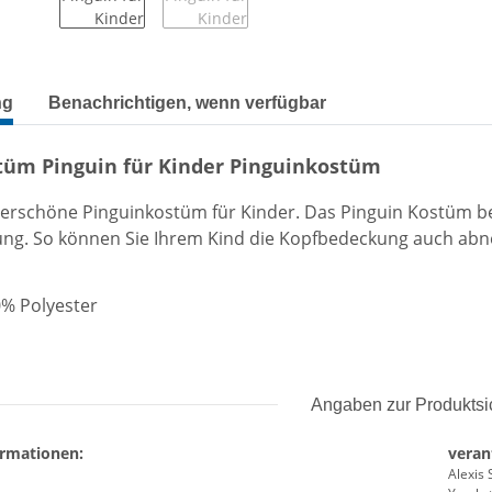
terkarten anzeigen
ng
Benachrichtigen, wenn verfügbar
tüm Pinguin für Kinder Pinguinkostüm
erschöne Pinguinkostüm für Kinder
. Das Pinguin
Kostüm be
ung. So können S
ie Ihrem Kind die Kopfbedeckung auch abn
0% Polyester
Angaben zur Produktsi
ormationen:
veran
Alexis 