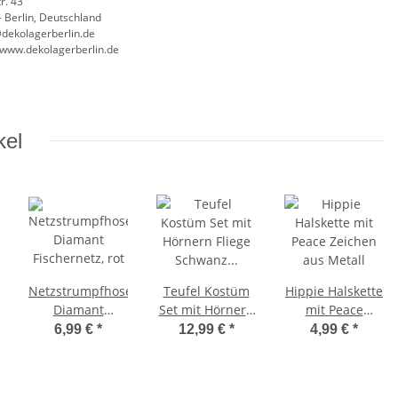
r. 43
 Berlin, Deutschland
@dekolagerberlin.de
//www.dekolagerberlin.de
kel
Netzstrumpfhose
Teufel Kostüm
Hippie Halskette
Diamant
Set mit Hörnern
mit Peace
Fischernetz, rot
Fliege Schwanz
Zeichen aus
6,99 €
*
12,99 €
*
4,99 €
*
und
Metall
Teufelsgabel