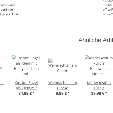
Yorckst
Deutschland
10965 -
berlin.de
office
lagerberlin.de
https:
Ähnliche Arti
hen
Kostüm Engel
Weihnachtsmann
Kinderkostüm
in
als Kleid mit
Glocke
Kürbis
Heiligenschein
Halloween
34,99 €
*
9,99 €
*
19,99 €
*
und Flügeln
Kinder Kostüm
90 bis 104