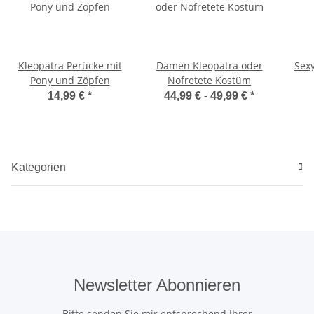
Kleopatra Perücke mit
Damen Kleopatra oder
Sexy
Pony und Zöpfen
Nofretete Kostüm
14,99 €
*
44,99 € -
49,99 €
*
Kategorien
Newsletter Abonnieren
Bitte senden Sie mir entsprechend Ihrer