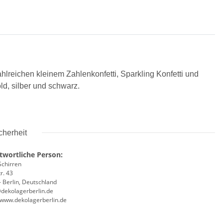
hlreichen kleinem Zahlenkonfetti, Sparkling Konfetti und
ld, silber und schwarz.
cherheit
twortliche Person:
Schirren
r. 43
 Berlin, Deutschland
@dekolagerberlin.de
//www.dekolagerberlin.de