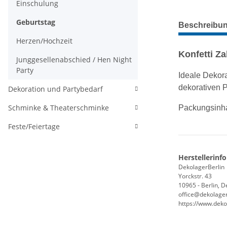
Einschulung
weitere Regis
Geburtstag
Beschreibu
Herzen/Hochzeit
Konfetti Z
Junggesellenabschied / Hen Night
Party
Ideale Dekora
dekorativen P
Dekoration und Partybedarf
Schminke & Theaterschminke
Packungsinha
Feste/Feiertage
Herstellerinf
DekolagerBerlin
Yorckstr. 43
10965 - Berlin, 
office@dekolager
https://www.deko