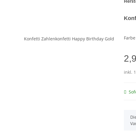
Herste
Konf
Farb
2,
inkl. 
Sof
x
Di
Va