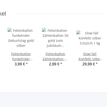
kel
Folienballon
Folienballon
Slow fall
funkelnder
Zahlenballon 50
Konfetti silber
Geburtstag gold
gold zum
5,5x2cm 1 kg
3,99 €
*
2,99 €
*
29,99 €
*
silber
Jubiläum
Geburtstag
Hochzeit