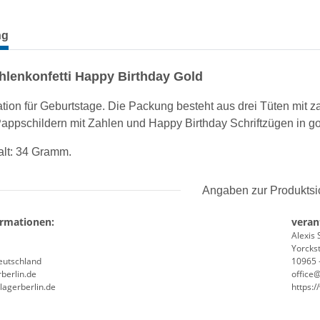
terkarten anzeigen
ng
ahlenkonfetti Happy Birthday Gold
tion für Geburtstage. Die Packung besteht aus drei Tüten mit za
appschildern mit Zahlen und Happy Birthday Schriftzügen in go
lt: 34 Gramm.
Angaben zur Produktsi
ormationen:
veran
Alexis 
Yorckst
Deutschland
10965 -
berlin.de
office
lagerberlin.de
https: