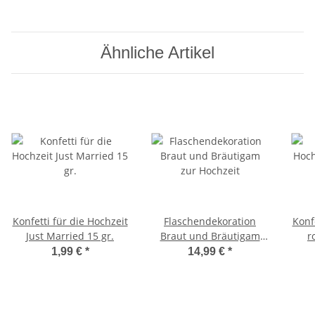
Ähnliche Artikel
Konfetti für die Hochzeit
Flaschendekoration
Konf
Just Married 15 gr.
Braut und Bräutigam
r
zur Hochzeit
1,99 €
*
14,99 €
*