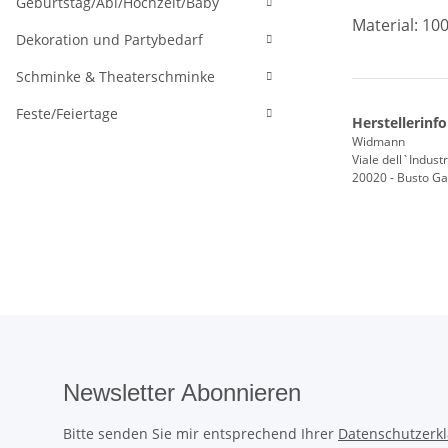
Geburtstag/Abi/Hochzeit/Baby
Material: 10
Dekoration und Partybedarf
Schminke & Theaterschminke
Feste/Feiertage
Herstellerinf
Widmann
Viale dell`Industr
20020 - Busto Gar
Newsletter Abonnieren
Bitte senden Sie mir entsprechend Ihrer
Datenschutzerk