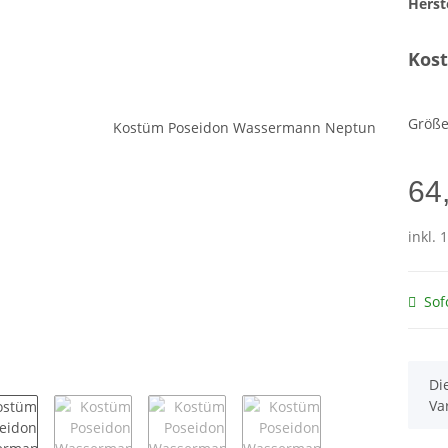
Herste
Kos
Größ
64
inkl. 
Sof
x
Di
Va