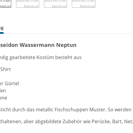
terkarten anzeigen
ng
oseidon Wassermann Neptun
ndig gearbeitete Kostüm besteht aus
Shirt
r Gürtel
fen
one
ticht durch das metallic Fischschuppen Muster. So werden S
thaltenen, aber abgebildete Zubehör wie Perücke, Bart, Net