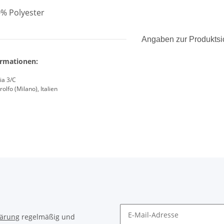
0% Polyester
Angaben zur Produktsi
ormationen:
ia 3/C
olfo (Milano), Italien
lärung
regelmäßig und