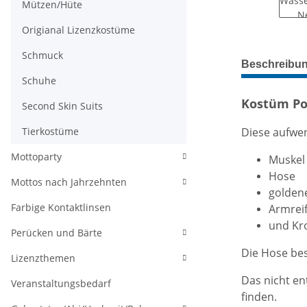
Mützen/Hüte
Origianal Lizenzkostüme
Schmuck
weitere Regis
Beschreibu
Schuhe
Kostüm P
Second Skin Suits
Diese aufwe
Tierkostüme
Mottoparty
Muskel 
Hose
Mottos nach Jahrzehnten
goldene
Farbige Kontaktlinsen
Armrei
und Kr
Perücken und Bärte
Die Hose bes
Lizenzthemen
Das nicht en
Veranstaltungsbedarf
finden.