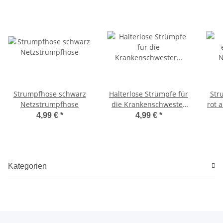
Strumpfhose schwarz
Halterlose Strümpfe für
Str
Netzstrumpfhose
die Krankenschwester
rot 
weiss mit rotem Kreuz
4,99 €
*
4,99 €
*
Kategorien